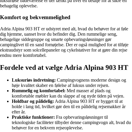
luksuriøse badeværelse er der tænkt på hver en detalje for at sikre en
behagelig oplevelse.
Komfort og bekvemmelighed
Adria Alpina 903 HT er udstyret med alt, hvad du behøver for at føle
dig hjemme, uanset hvor du befinder dig. Den rummelige seng,
behagelige siddegruppe og smarte opbevaringsløsninger gør
campinglivet til en sand fornøjelse. Der er også mulighed for at tilføje
ekstraudstyr som solcellepaneler og cykelstativer for at gøre din rejse
endnu mere komfortabel.
Fordele ved at vælge Adria Alpina 903 HT
Luksuriøs indretning:
Campingvognens moderne design og
høje kvalitet skaber en følelse af luksus under rejsen.
Rummelig og komfortabel:
Med masser af plads og
komfortable møbler kan du slappe af og nyde tiden på vejen.
Holdbar og pålidelig:
Adria Alpina 903 HT er bygget til at
holde i lang tid, hvilket gør den til en pålidelig rejsemakker år
efter år.
Praktiske funktioner:
Fra opbevaringsløsninger til
teknologiske faciliteter tilbyder denne campingvogn alt, hvad du
behøver for en bekvem rejseoplevelse.