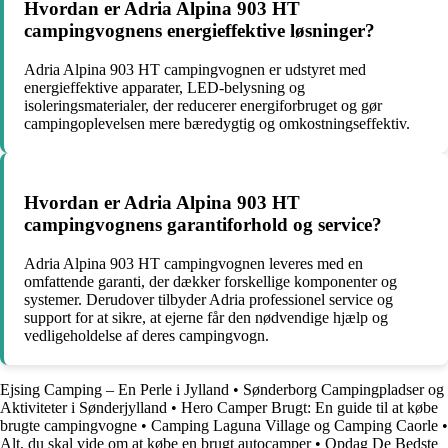
Hvordan er Adria Alpina 903 HT
campingvognens energieffektive løsninger?
Adria Alpina 903 HT campingvognen er udstyret med
energieffektive apparater, LED-belysning og
isoleringsmaterialer, der reducerer energiforbruget og gør
campingoplevelsen mere bæredygtig og omkostningseffektiv.
Hvordan er Adria Alpina 903 HT
campingvognens garantiforhold og service?
Adria Alpina 903 HT campingvognen leveres med en
omfattende garanti, der dækker forskellige komponenter og
systemer. Derudover tilbyder Adria professionel service og
support for at sikre, at ejerne får den nødvendige hjælp og
vedligeholdelse af deres campingvogn.
Ejsing Camping – En Perle i Jylland
•
Sønderborg Campingpladser og
Aktiviteter i Sønderjylland
•
Hero Camper Brugt: En guide til at købe
brugte campingvogne
•
Camping Laguna Village og Camping Caorle
•
Alt, du skal vide om at købe en brugt autocamper
•
Opdag De Bedste