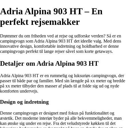
Adria Alpina 903 HT – En
perfekt rejsemakker
Drømmer du om friheden ved at rejse og udforske verden? Så er en
campingvogn som Adria Alpina 903 HT det ideelle valg. Med dens
innovative design, komfortable indretning og holdbarhed er denne
campingvogn perfekt til lange rejser såvel som korte getaways.
Detaljer om Adria Alpina 903 HT
Adria Alpina 903 HT er en rummelig og luksuriøs campingvogn, der
passer til både par og familier. Med sin længde på xx meter og bredde
på xx meter tilbyder den masser af plads til at folde sig ud og nyde
komforten undervejs.
Design og indretning
Denne campingvogn er designet med fokus på funktionalitet og
æstetik. Det moderne interiør byder på alle bekvemmeligheder, man
kan ønske sig under en rejse. Fra det veludstyrede køkken til det