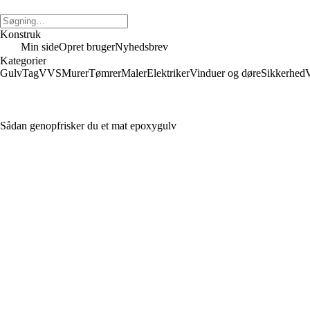
Konstruk
Min side
Opret bruger
Nyhedsbrev
Kategorier
Gulv
Tag
VVS
Murer
Tømrer
Maler
Elektriker
Vinduer og døre
Sikkerhed
V
Sådan genopfrisker du et mat epoxygulv