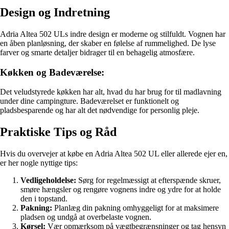
Design og Indretning
Adria Altea 502 ULs indre design er moderne og stilfuldt. Vognen har
en åben planløsning, der skaber en følelse af rummelighed. De lyse
farver og smarte detaljer bidrager til en behagelig atmosfære.
Køkken og Badeværelse:
Det veludstyrede køkken har alt, hvad du har brug for til madlavning
under dine campingture. Badeværelset er funktionelt og
pladsbesparende og har alt det nødvendige for personlig pleje.
Praktiske Tips og Råd
Hvis du overvejer at købe en Adria Altea 502 UL eller allerede ejer en,
er her nogle nyttige tips:
Vedligeholdelse:
Sørg for regelmæssigt at efterspænde skruer,
smøre hængsler og rengøre vognens indre og ydre for at holde
den i topstand.
Pakning:
Planlæg din pakning omhyggeligt for at maksimere
pladsen og undgå at overbelaste vognen.
Kørsel:
Vær opmærksom på vægtbegrænsninger og tag hensyn