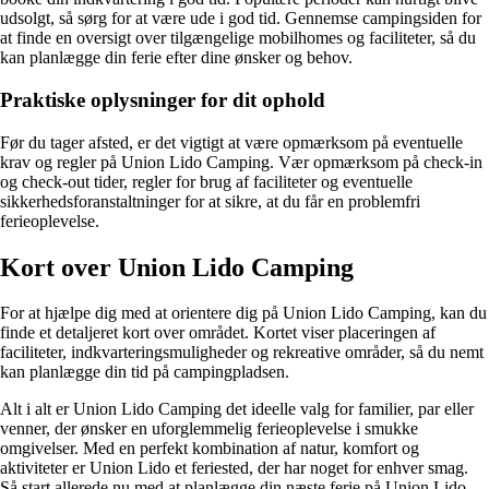
udsolgt, så sørg for at være ude i god tid. Gennemse campingsiden for
at finde en oversigt over tilgængelige mobilhomes og faciliteter, så du
kan planlægge din ferie efter dine ønsker og behov.
Praktiske oplysninger for dit ophold
Før du tager afsted, er det vigtigt at være opmærksom på eventuelle
krav og regler på Union Lido Camping. Vær opmærksom på check-in
og check-out tider, regler for brug af faciliteter og eventuelle
sikkerhedsforanstaltninger for at sikre, at du får en problemfri
ferieoplevelse.
Kort over Union Lido Camping
For at hjælpe dig med at orientere dig på Union Lido Camping, kan du
finde et detaljeret kort over området. Kortet viser placeringen af
faciliteter, indkvarteringsmuligheder og rekreative områder, så du nemt
kan planlægge din tid på campingpladsen.
Alt i alt er Union Lido Camping det ideelle valg for familier, par eller
venner, der ønsker en uforglemmelig ferieoplevelse i smukke
omgivelser. Med en perfekt kombination af natur, komfort og
aktiviteter er Union Lido et feriested, der har noget for enhver smag.
Så start allerede nu med at planlægge din næste ferie på Union Lido