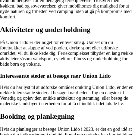
hvad du behøver for en behagelig ferieoplevelse. Udstyret med
køkken, bad og soveværelser, giver mobilhomes dig mulighed for at
nyde naturen og friheden ved camping uden at gå på kompromis med
komfort.
Aktiviteter og underholdning
På Union Lido er der noget for enhver smag. Uanset om du
foretrækker at slappe af ved poolen, dyrke sport eller udforske
området, vil du ikke kede dig. Feriekomplekset tilbyder en lang række
aktiviteter såsom vandsport, cykelture, fitness og underholdning for
både børn og voksne.
Interessante steder at besøge nær Union Lido
Hvis du har lyst til at udforske området omkring Union Lido, er der en
række interessante steder at besøge i nærheden. Tag en dagstur til
Venedig og oplev den unikke arkitektur og stemning, eller besøg de
maleriske landsbyer i nærheden for at få et indblik i det lokale liv.
Booking og planlægning
Hvis du planlægger at besøge Union Lido i 2023, er det en god idé at
booke din indkvartering i god tid. Populære perioder kan hurtigt blive