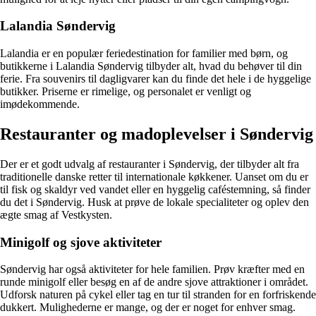
Lalandia Søndervig
Lalandia er en populær feriedestination for familier med børn, og
butikkerne i Lalandia Søndervig tilbyder alt, hvad du behøver til din
ferie. Fra souvenirs til dagligvarer kan du finde det hele i de hyggelige
butikker. Priserne er rimelige, og personalet er venligt og
imødekommende.
Restauranter og madoplevelser i Søndervig
Der er et godt udvalg af restauranter i Søndervig, der tilbyder alt fra
traditionelle danske retter til internationale køkkener. Uanset om du er
til fisk og skaldyr ved vandet eller en hyggelig caféstemning, så finder
du det i Søndervig. Husk at prøve de lokale specialiteter og oplev den
ægte smag af Vestkysten.
Minigolf og sjove aktiviteter
Søndervig har også aktiviteter for hele familien. Prøv kræfter med en
runde minigolf eller besøg en af de andre sjove attraktioner i området.
Udforsk naturen på cykel eller tag en tur til stranden for en forfriskende
dukkert. Mulighederne er mange, og der er noget for enhver smag.