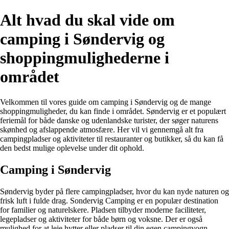
Alt hvad du skal vide om
camping i Søndervig og
shoppingmulighederne i
området
Velkommen til vores guide om camping i Søndervig og de mange
shoppingmuligheder, du kan finde i området. Søndervig er et populært
feriemål for både danske og udenlandske turister, der søger naturens
skønhed og afslappende atmosfære. Her vil vi gennemgå alt fra
campingpladser og aktiviteter til restauranter og butikker, så du kan få
den bedst mulige oplevelse under dit ophold.
Camping i Søndervig
Søndervig byder på flere campingpladser, hvor du kan nyde naturen og
frisk luft i fulde drag. Sondervig Camping er en populær destination
for familier og naturelskere. Pladsen tilbyder moderne faciliteter,
legepladser og aktiviteter for både børn og voksne. Der er også
mulighed for at leje hytter eller pladser til din egen campingvogn.