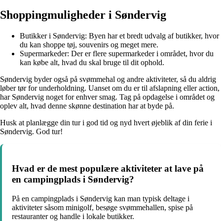
Shoppingmuligheder i Søndervig
Butikker i Søndervig: Byen har et bredt udvalg af butikker, hvor
du kan shoppe tøj, souvenirs og meget mere.
Supermarkeder: Der er flere supermarkeder i området, hvor du
kan købe alt, hvad du skal bruge til dit ophold.
Søndervig byder også på svømmehal og andre aktiviteter, så du aldrig
løber tør for underholdning. Uanset om du er til afslapning eller action,
har Søndervig noget for enhver smag. Tag på opdagelse i området og
oplev alt, hvad denne skønne destination har at byde på.
Husk at planlægge din tur i god tid og nyd hvert øjeblik af din ferie i
Søndervig. God tur!
Hvad er de mest populære aktiviteter at lave på
en campingplads i Søndervig?
På en campingplads i Søndervig kan man typisk deltage i
aktiviteter såsom minigolf, besøge svømmehallen, spise på
restauranter og handle i lokale butikker.