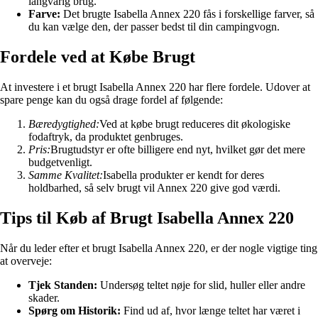
langvarig brug.
Farve:
Det brugte Isabella Annex 220 fås i forskellige farver, så
du kan vælge den, der passer bedst til din campingvogn.
Fordele ved at Købe Brugt
At investere i et brugt Isabella Annex 220 har flere fordele. Udover at
spare penge kan du også drage fordel af følgende:
Bæredygtighed:
Ved at købe brugt reduceres dit økologiske
fodaftryk, da produktet genbruges.
Pris:
Brugtudstyr er ofte billigere end nyt, hvilket gør det mere
budgetvenligt.
Samme Kvalitet:
Isabella produkter er kendt for deres
holdbarhed, så selv brugt vil Annex 220 give god værdi.
Tips til Køb af Brugt Isabella Annex 220
Når du leder efter et brugt Isabella Annex 220, er der nogle vigtige ting
at overveje:
Tjek Standen:
Undersøg teltet nøje for slid, huller eller andre
skader.
Spørg om Historik:
Find ud af, hvor længe teltet har været i