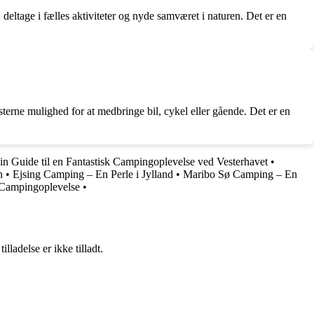
eltage i fælles aktiviteter og nyde samværet i naturen. Det er en
erne mulighed for at medbringe bil, cykel eller gående. Det er en
 Guide til en Fantastisk Campingoplevelse ved Vesterhavet
•
n
•
Ejsing Camping – En Perle i Jylland
•
Maribo Sø Camping – En
 Campingoplevelse
•
adelse er ikke tilladt.