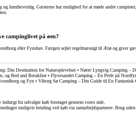
og familievenlig. Gæsterne har mulighed for at møde andre campister, d
ien.
e campinglivet på øen?
dborg eller Fynshav. Færgen sejler regelmæssigt til Ærø og giver gæst
g: Din Destination for Naturoplevelser
•
Nørre Lyngvig Camping – Din
, og Bed and Breakfast
•
Flyvesandet Camping – En Perle på Nordfy
 Svendborg og Fyn
•
Viborg Sø Camping – Din Guide til En Fantastisk
e indtægt fra udvalgte køb foretaget gennem vores side.
tager muligvis betaling ved køb via samarbejdspartnere. Brug uden till