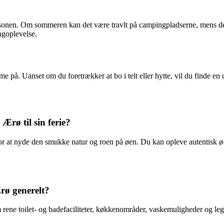
æsonen. Om sommeren kan det være travlt på campingpladserne, mens det 
ngoplevelse.
på. Uanset om du foretrækker at bo i telt eller hytte, vil du finde en 
rø til sin ferie?
or at nyde den smukke natur og roen på øen. Du kan opleve autentisk ø-
rø generelt?
rene toilet- og badefaciliteter, køkkenområder, vaskemuligheder og leg