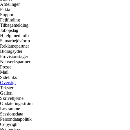
Afdelinger
Fakta
Support
Fejlfinding
Tilbagemelding
Jobopslag
Hjælp med info
Samarbejdsform
Reklamepartner
Bidragsyder
Provisionstager
Netværkspartner
Presse
Mail
Sidelinks
Oversigt
Tekster
Galleri
Skrivehjørne
Opdateringsstrøm
Lovramme
Sessionsdata
Persondatapolitik
Copyright
Betingelser