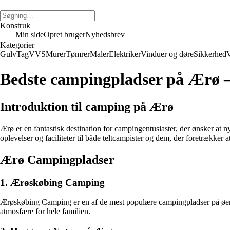
Konstruk
Min side
Opret bruger
Nyhedsbrev
Kategorier
Gulv
Tag
VVS
Murer
Tømrer
Maler
Elektriker
Vinduer og døre
Sikkerhed
V
Bedste campingpladser på Ærø –
Introduktion til camping på Ærø
Ærø er en fantastisk destination for campingentusiaster, der ønsker at 
oplevelser og faciliteter til både teltcampister og dem, der foretrækker at
Ærø Campingpladser
1. Ærøskøbing Camping
Ærøskøbing Camping er en af de mest populære campingpladser på øen. 
atmosfære for hele familien.