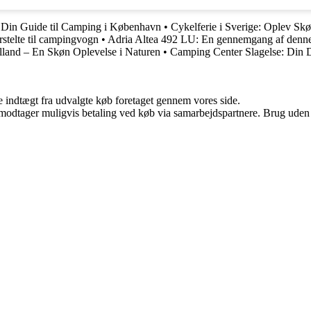
Din Guide til Camping i København
•
Cykelferie i Sverige: Oplev Sk
rstelte til campingvogn
•
Adria Altea 492 LU: En gennemgang af denne
lland – En Skøn Oplevelse i Naturen
•
Camping Center Slagelse: Din D
e indtægt fra udvalgte køb foretaget gennem vores side.
tager muligvis betaling ved køb via samarbejdspartnere. Brug uden till