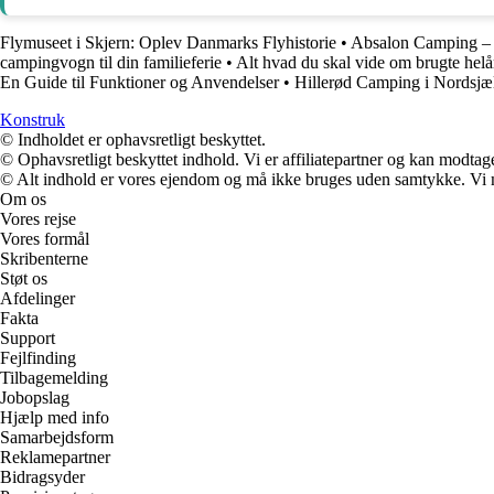
Flymuseet i Skjern: Oplev Danmarks Flyhistorie
•
Absalon Camping – 
campingvogn til din familieferie
•
Alt hvad du skal vide om brugte helå
En Guide til Funktioner og Anvendelser
•
Hillerød Camping i Nordsjæ
Konstruk
© Indholdet er ophavsretligt beskyttet.
© Ophavsretligt beskyttet indhold. Vi er affiliatepartner og kan modtag
© Alt indhold er vores ejendom og må ikke bruges uden samtykke. Vi mod
Om os
Vores rejse
Vores formål
Skribenterne
Støt os
Afdelinger
Fakta
Support
Fejlfinding
Tilbagemelding
Jobopslag
Hjælp med info
Samarbejdsform
Reklamepartner
Bidragsyder