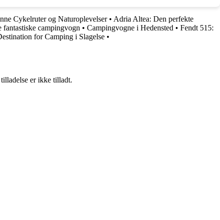
ønne Cykelruter og Naturoplevelser
•
Adria Altea: Den perfekte
 fantastiske campingvogn
•
Campingvogne i Hedensted
•
Fendt 515:
estination for Camping i Slagelse
•
adelse er ikke tilladt.