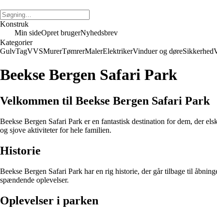
Konstruk
Min side
Opret bruger
Nyhedsbrev
Kategorier
Gulv
Tag
VVS
Murer
Tømrer
Maler
Elektriker
Vinduer og døre
Sikkerhed
V
Beekse Bergen Safari Park
Velkommen til Beekse Bergen Safari Park
Beekse Bergen Safari Park er en fantastisk destination for dem, der el
og sjove aktiviteter for hele familien.
Historie
Beekse Bergen Safari Park har en rig historie, der går tilbage til åbni
spændende oplevelser.
Oplevelser i parken