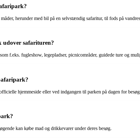
afaripark?
måder, herunder med bil på en selvstændig safaritur, til fods på vandres
k udover safarituren?
r som f.eks. fugleshow, legepladser, picnicområder, guidede ture og muli
Safaripark?
officielle hjemmeside eller ved indgangen til parken på dagen for besøg
ipark?
besøgende kan købe mad og drikkevarer under deres besøg.