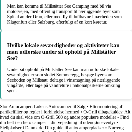
Man kan komme til Millstätter See Camping med bil via
motorvejen, med offentlig transport til nærliggende byer som
Spittal an der Drau, eller med fly til lufthavne i nærheden som
Klagenfurt eller Salzburg, efterfulgt af en kort køretur.
Hvilke lokale seværdigheder og aktiviteter kan
man udforske under sit ophold på Millstätter
See?
Under sit ophold på Millstätter See kan man udforske lokale
seværdigheder som slottet Sommeregg, besøge byer som
Seeboden og Millstatt, deltage i vinsmagning på nærliggende
vingårde, eller tage på vandreture i nationalparkerne omkring
søen.
Stor Autocamper: Luksus Autocamper til Salg
•
Eftermontering af
partikelfilter og regler i forbindelse hermed
•
O-Grill tilbagekaldes: Alt
hvad du skal vide om O-Grill 500 og andre populære modeller
•
Find
din helt i en hero camper – din vejledning til udendørs eventyr
•
Stellpladser i Danmark: Din guide til autocamperpladser
•
Nørreng