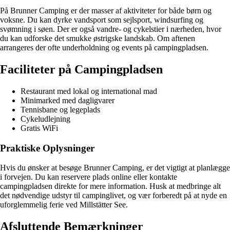
På Brunner Camping er der masser af aktiviteter for både børn og
voksne. Du kan dyrke vandsport som sejlsport, windsurfing og
svømning i søen. Der er også vandre- og cykelstier i nærheden, hvor
du kan udforske det smukke østrigske landskab. Om aftenen
arrangeres der ofte underholdning og events på campingpladsen.
Faciliteter på Campingpladsen
Restaurant med lokal og international mad
Minimarked med dagligvarer
Tennisbane og legeplads
Cykeludlejning
Gratis WiFi
Praktiske Oplysninger
Hvis du ønsker at besøge Brunner Camping, er det vigtigt at planlægge
i forvejen. Du kan reservere plads online eller kontakte
campingpladsen direkte for mere information. Husk at medbringe alt
det nødvendige udstyr til campinglivet, og vær forberedt på at nyde en
uforglemmelig ferie ved Millstätter See.
Afsluttende Bemærkninger