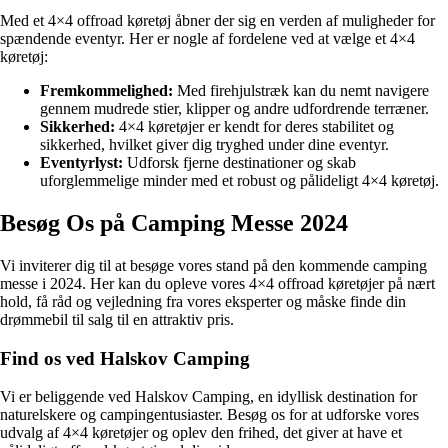
Med et 4×4 offroad køretøj åbner der sig en verden af muligheder for
spændende eventyr. Her er nogle af fordelene ved at vælge et 4×4
køretøj:
Fremkommelighed:
Med firehjulstræk kan du nemt navigere
gennem mudrede stier, klipper og andre udfordrende terræner.
Sikkerhed:
4×4 køretøjer er kendt for deres stabilitet og
sikkerhed, hvilket giver dig tryghed under dine eventyr.
Eventyrlyst:
Udforsk fjerne destinationer og skab
uforglemmelige minder med et robust og pålideligt 4×4 køretøj.
Besøg Os på Camping Messe 2024
Vi inviterer dig til at besøge vores stand på den kommende camping
messe i 2024. Her kan du opleve vores 4×4 offroad køretøjer på nært
hold, få råd og vejledning fra vores eksperter og måske finde din
drømmebil til salg til en attraktiv pris.
Find os ved Halskov Camping
Vi er beliggende ved Halskov Camping, en idyllisk destination for
naturelskere og campingentusiaster. Besøg os for at udforske vores
udvalg af 4×4 køretøjer og oplev den frihed, det giver at have et