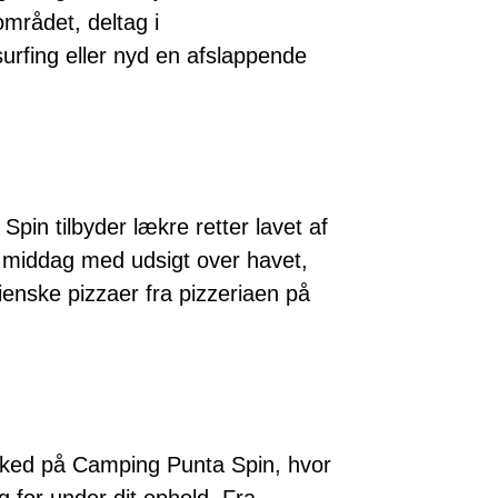
området, deltag i
urfing eller nyd en afslappende
in tilbyder lækre retter lavet af
d middag med udsigt over havet,
lienske pizzaer fra pizzeriaen på
rked på Camping Punta Spin, hvor
 for under dit ophold. Fra