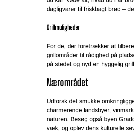
dagligvarer til friskbagt brød – d
Grillmuligheder
For de, der foretrækker at tilber
grillområder til rådighed på pladse
på stedet og nyd en hyggelig gril
Nærområdet
Udforsk det smukke omkringligg
charmerende landsbyer, vinmarke
naturen. Besøg også byen Grado,
væk, og oplev dens kulturelle s