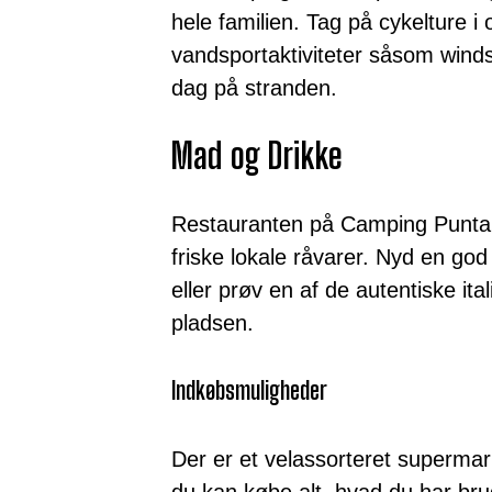
hele familien. Tag på cykelture i 
vandsportaktiviteter såsom winds
dag på stranden.
Mad og Drikke
Restauranten på Camping Punta Sp
friske lokale råvarer. Nyd en go
eller prøv en af de autentiske ita
pladsen.
Indkøbsmuligheder
Der er et velassorteret superma
du kan købe alt, hvad du har brug