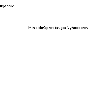
ligehold
Min side
Opret bruger
Nyhedsbrev