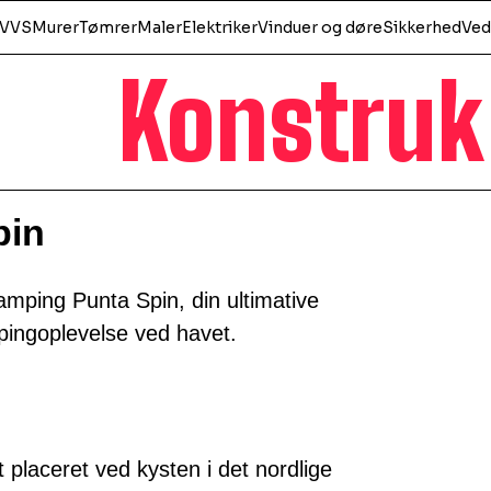
VVS
Murer
Tømrer
Maler
Elektriker
Vinduer og døre
Sikkerhed
Ved
Konstruk
pin
mping Punta Spin, din ultimative
mpingoplevelse ved havet.
placeret ved kysten i det nordlige