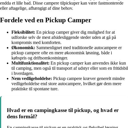
endda et lille bad. Disse campere tilpickuper kan være fastmonterede
eller aftagelige, afhængigt af dine behov.
Fordele ved en Pickup Camper
Fleksibilitet:
En pickup camper giver dig mulighed for at
udforske selv de mest afsidesliggende steder uden at gå på
kompromis med komforten.
Økonomisk:
Sammenlignet med traditionelle autocampere er
pickup campere ofte en mere økonomisk løsning, både i
købspris og driftsomkostninger.
Multifunktionalitet:
En pickup camper kan anvendes ikke kun
til camping, men også til transport af udstyr eller som en fritidsbil
i hverdagen.
Nem vedligeholdelse:
Pickup campere kræver generelt mindre
vedligeholdelse end store autocampere, hvilket gør dem mere
praktiske til spontane ture.
Hvad er en campingkasse til pickup, og hvad er
dens formål?
En campingkasse til pickup er en praktisk og fleksibel løsning,