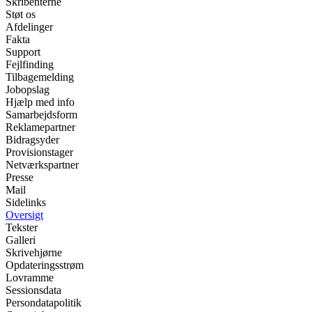
Skribenterne
Støt os
Afdelinger
Fakta
Support
Fejlfinding
Tilbagemelding
Jobopslag
Hjælp med info
Samarbejdsform
Reklamepartner
Bidragsyder
Provisionstager
Netværkspartner
Presse
Mail
Sidelinks
Oversigt
Tekster
Galleri
Skrivehjørne
Opdateringsstrøm
Lovramme
Sessionsdata
Persondatapolitik