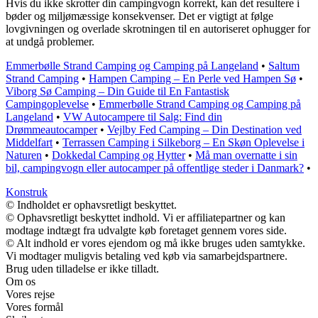
Hvis du ikke skrotter din campingvogn korrekt, kan det resultere i
bøder og miljømæssige konsekvenser. Det er vigtigt at følge
lovgivningen og overlade skrotningen til en autoriseret ophugger for
at undgå problemer.
Emmerbølle Strand Camping og Camping på Langeland
•
Saltum
Strand Camping
•
Hampen Camping – En Perle ved Hampen Sø
•
Viborg Sø Camping – Din Guide til En Fantastisk
Campingoplevelse
•
Emmerbølle Strand Camping og Camping på
Langeland
•
VW Autocampere til Salg: Find din
Drømmeautocamper
•
Vejlby Fed Camping – Din Destination ved
Middelfart
•
Terrassen Camping i Silkeborg – En Skøn Oplevelse i
Naturen
•
Dokkedal Camping og Hytter
•
Må man overnatte i sin
bil, campingvogn eller autocamper på offentlige steder i Danmark?
•
Konstruk
© Indholdet er ophavsretligt beskyttet.
© Ophavsretligt beskyttet indhold. Vi er affiliatepartner og kan
modtage indtægt fra udvalgte køb foretaget gennem vores side.
© Alt indhold er vores ejendom og må ikke bruges uden samtykke.
Vi modtager muligvis betaling ved køb via samarbejdspartnere.
Brug uden tilladelse er ikke tilladt.
Om os
Vores rejse
Vores formål