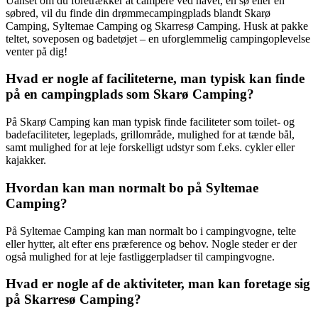
Uanset om du foretrækker at campere ved havet, en sø eller en
søbred, vil du finde din drømmecampingplads blandt Skarø
Camping, Syltemae Camping og Skarresø Camping. Husk at pakke
teltet, soveposen og badetøjet – en uforglemmelig campingoplevelse
venter på dig!
Hvad er nogle af faciliteterne, man typisk kan finde
på en campingplads som Skarø Camping?
På Skarø Camping kan man typisk finde faciliteter som toilet- og
badefaciliteter, legeplads, grillområde, mulighed for at tænde bål,
samt mulighed for at leje forskelligt udstyr som f.eks. cykler eller
kajakker.
Hvordan kan man normalt bo på Syltemae
Camping?
På Syltemae Camping kan man normalt bo i campingvogne, telte
eller hytter, alt efter ens præference og behov. Nogle steder er der
også mulighed for at leje fastliggerpladser til campingvogne.
Hvad er nogle af de aktiviteter, man kan foretage sig
på Skarresø Camping?