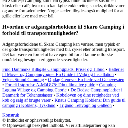
På Skarresø Camping kan man typisk finde faciliteter såsom en
kiosk eller café, hvor man kan købe enkle retter, snacks, drikkevarer
og andre fornødenheder. Nogle steder tilbydes også mulighed for at
grille eller lave mad over bål.
Hvordan er adgangsforholdene til Skarø Camping i
forhold til transportmuligheder?
Adgangsforholdene til Skarø Camping kan variere, men typisk er
der gode transportmuligheder med bil, cykel eller offentlig transport.
Det kan være en fordel at have egen bil for at kunne udforske
området og besøge nærliggende seværdigheder.
Find Danmarks Billigste Campingplads: Priser og Tilbud
•
Batterier
til Mover og Campingvogne: En Guide til Valg og Installation
•
Vejers Strand Camping
•
Opdag Geneve: En Perle ved Genevesøen
•
Fortelt i størrelse A-Mål 875: Din ultimative guide
•
Camping
Laguna Village og Camping Caorle
•
De Bedste Campingpladser i
Danmark for Teltentusiaster
•
Købeloven og dine rettigheder ved
køb og salg af brugte varer
•
Knaus Camping Koblenz: Din guide til
camping i Koblenz, Tyskland
•
Trigano Teltvogn og Galleon
•
Konstruk
© Indholdet er ophavsretligt beskyttet.
© Ophavsretligt beskyttet indhold. Vi er affiliatepartner og kan