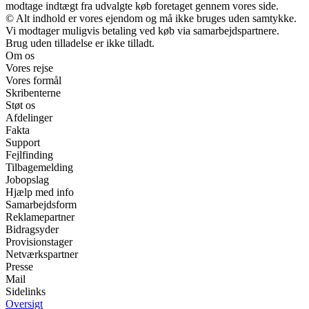
modtage indtægt fra udvalgte køb foretaget gennem vores side.
© Alt indhold er vores ejendom og må ikke bruges uden samtykke.
Vi modtager muligvis betaling ved køb via samarbejdspartnere.
Brug uden tilladelse er ikke tilladt.
Om os
Vores rejse
Vores formål
Skribenterne
Støt os
Afdelinger
Fakta
Support
Fejlfinding
Tilbagemelding
Jobopslag
Hjælp med info
Samarbejdsform
Reklamepartner
Bidragsyder
Provisionstager
Netværkspartner
Presse
Mail
Sidelinks
Oversigt