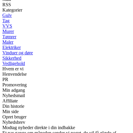
RSS
Kategorier
Gulv
Tag
VVS
Murer
Tømrer
Maler
Elektriker
Vinduer og døre
Sikkerhed
Vedligehold
Hvem er vi
Henvendelse
PR
Promovering
Min adgang
Nyhedsmail
Affiliate
Din historie
Min side
Opret bruger
Nyhedsbrev
Modtag nyheder direkte i din indbakke
Et par gange om måneden sender vi noget, du vil få glæde af.