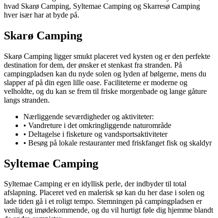
hvad Skarø Camping, Syltemae Camping og Skarresø Camping
hver især har at byde på.
Skarø Camping
Skarø Camping ligger smukt placeret ved kysten og er den perfekte
destination for dem, der ønsker et stenkast fra stranden. På
campingpladsen kan du nyde solen og lyden af bølgerne, mens du
slapper af på din egen lille oase. Faciliteterne er moderne og
velholdte, og du kan se frem til friske morgenbade og lange gåture
langs stranden.
Nærliggende seværdigheder og aktiviteter:
• Vandreture i det omkringliggende naturområde
• Deltagelse i fisketure og vandsportsaktiviteter
• Besøg på lokale restauranter med friskfanget fisk og skaldyr
Syltemae Camping
Syltemae Camping er en idyllisk perle, der indbyder til total
afslapning. Placeret ved en malerisk sø kan du her dase i solen og
lade tiden gå i et roligt tempo. Stemningen på campingpladsen er
venlig og imødekommende, og du vil hurtigt føle dig hjemme blandt