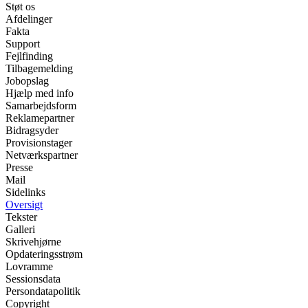
Støt os
Afdelinger
Fakta
Support
Fejlfinding
Tilbagemelding
Jobopslag
Hjælp med info
Samarbejdsform
Reklamepartner
Bidragsyder
Provisionstager
Netværkspartner
Presse
Mail
Sidelinks
Oversigt
Tekster
Galleri
Skrivehjørne
Opdateringsstrøm
Lovramme
Sessionsdata
Persondatapolitik
Copyright