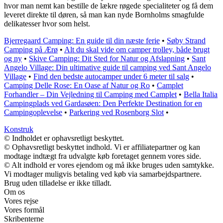
hvor man nemt kan bestille de lækre røgede specialiteter og få dem
leveret direkte til døren, så man kan nyde Bornholms smagfulde
delikatesser hvor som helst.
Bjerregaard Camping: En guide til din næste ferie
•
Søby Strand
Camping på Ærø
•
Alt du skal vide om camper trolley, både brugt
og ny
•
Skive Camping: Dit Sted for Natur og Afslapning
•
Sant
Angelo Village: Din ultimative guide til camping ved Sant Angelo
Village
•
Find den bedste autocamper under 6 meter til salg
•
Camping Delle Rose: En Oase af Natur og Ro
•
Camplet
Forhandler – Din Vejledning til Camping med Camplet
•
Bella Italia
Campingplads ved Gardasøen: Den Perfekte Destination for en
Campingoplevelse
•
Parkering ved Rosenborg Slot
•
Konstruk
© Indholdet er ophavsretligt beskyttet.
© Ophavsretligt beskyttet indhold. Vi er affiliatepartner og kan
modtage indtægt fra udvalgte køb foretaget gennem vores side.
© Alt indhold er vores ejendom og må ikke bruges uden samtykke.
Vi modtager muligvis betaling ved køb via samarbejdspartnere.
Brug uden tilladelse er ikke tilladt.
Om os
Vores rejse
Vores formål
Skribenterne