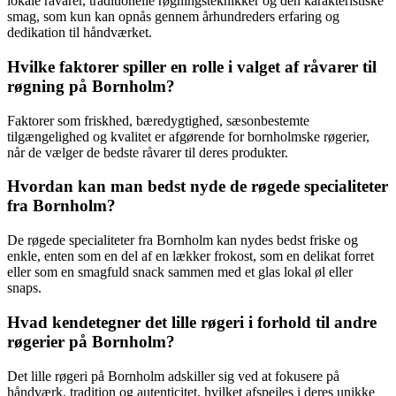
lokale råvarer, traditionelle røgningsteknikker og den karakteristiske
smag, som kun kan opnås gennem århundreders erfaring og
dedikation til håndværket.
Hvilke faktorer spiller en rolle i valget af råvarer til
røgning på Bornholm?
Faktorer som friskhed, bæredygtighed, sæsonbestemte
tilgængelighed og kvalitet er afgørende for bornholmske røgerier,
når de vælger de bedste råvarer til deres produkter.
Hvordan kan man bedst nyde de røgede specialiteter
fra Bornholm?
De røgede specialiteter fra Bornholm kan nydes bedst friske og
enkle, enten som en del af en lækker frokost, som en delikat forret
eller som en smagfuld snack sammen med et glas lokal øl eller
snaps.
Hvad kendetegner det lille røgeri i forhold til andre
røgerier på Bornholm?
Det lille røgeri på Bornholm adskiller sig ved at fokusere på
håndværk, tradition og autenticitet, hvilket afspejles i deres unikke