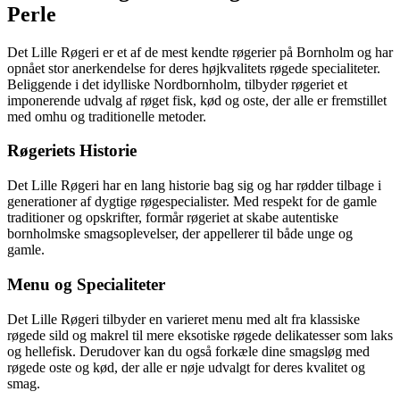
Perle
Det Lille Røgeri er et af de mest kendte røgerier på Bornholm og har
opnået stor anerkendelse for deres højkvalitets røgede specialiteter.
Beliggende i det idylliske Nordbornholm, tilbyder røgeriet et
imponerende udvalg af røget fisk, kød og oste, der alle er fremstillet
med omhu og traditionelle metoder.
Røgeriets Historie
Det Lille Røgeri har en lang historie bag sig og har rødder tilbage i
generationer af dygtige røgespecialister. Med respekt for de gamle
traditioner og opskrifter, formår røgeriet at skabe autentiske
bornholmske smagsoplevelser, der appellerer til både unge og
gamle.
Menu og Specialiteter
Det Lille Røgeri tilbyder en varieret menu med alt fra klassiske
røgede sild og makrel til mere eksotiske røgede delikatesser som laks
og hellefisk. Derudover kan du også forkæle dine smagsløg med
røgede oste og kød, der alle er nøje udvalgt for deres kvalitet og
smag.