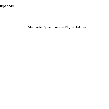
ligehold
Min side
Opret bruger
Nyhedsbrev