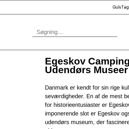
Gulv
Tag
Egeskov Campin
Udendørs Museer
Danmark er kendt for sin rige kult
seværdigheder. En af de mest b
for historieentusiaster er Egesk
imponerende slot er Egeskov også
udendørs museum, der fascinerer