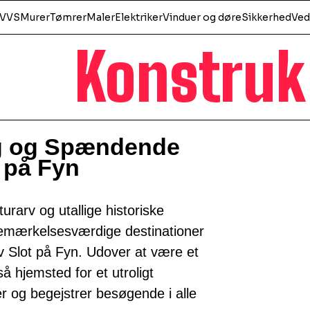
VVS
Murer
Tømrer
Maler
Elektriker
Vinduer og døre
Sikkerhed
Ved
Konstruk
g og Spændende
 på Fyn
urarv og utallige historiske
emærkelsesværdige destinationer
ov Slot på Fyn. Udover at være et
 hjemsted for et utroligt
 og begejstrer besøgende i alle