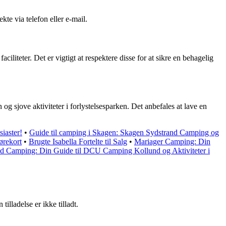
e via telefon eller e-mail.
ciliteter. Det er vigtigt at respektere disse for at sikre en behagelig
 sjove aktiviteter i forlystelsesparken. Det anbefales at lave en
iaster!
•
Guide til camping i Skagen: Skagen Sydstrand Camping og
ørekort
•
Brugte Isabella Fortelte til Salg
•
Mariager Camping: Din
d Camping: Din Guide til DCU Camping Kollund og Aktiviteter i
lladelse er ikke tilladt.