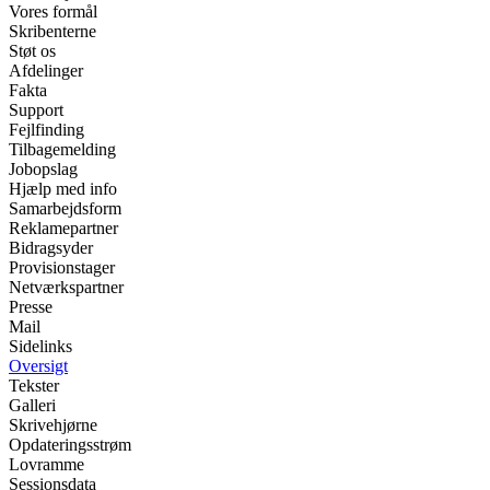
Vores formål
Skribenterne
Støt os
Afdelinger
Fakta
Support
Fejlfinding
Tilbagemelding
Jobopslag
Hjælp med info
Samarbejdsform
Reklamepartner
Bidragsyder
Provisionstager
Netværkspartner
Presse
Mail
Sidelinks
Oversigt
Tekster
Galleri
Skrivehjørne
Opdateringsstrøm
Lovramme
Sessionsdata