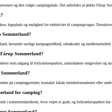
sæsonen og den valgte campingplads. Det anbefales at tjekke Fårup Som
g?
ken, legeplads og mulighed for elektricitet til campingvogne. Derudove
up Sommerland?
land, herunder særlige kampagnetilbud, rabatkoder og medlemsfordele 
ær Fårup Sommerland?
erer nem adgang til forlystelsesparken, naturskønne omgivelser og mul
p Sommerland?
e på campingportaler, kontakte lokale turistinformationer eller under
merland for camping?
isk i sommermånederne, hvor vejret er godt, og forlystelsesparken har
årup Sommerland?