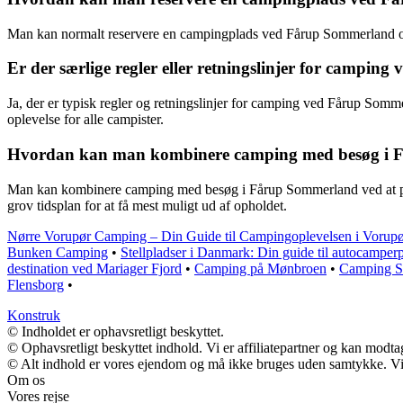
Man kan normalt reservere en campingplads ved Fårup Sommerland onli
Er der særlige regler eller retningslinjer for campi
Ja, der er typisk regler og retningslinjer for camping ved Fårup Sommerl
oplevelse for alle campister.
Hvordan kan man kombinere camping med besøg i 
Man kan kombinere camping med besøg i Fårup Sommerland ved at planlæ
grov tidsplan for at få mest muligt ud af opholdet.
Nørre Vorupør Camping – Din Guide til Campingoplevelsen i Vorup
Bunken Camping
•
Stellpladser i Danmark: Din guide til autocamper
destination ved Mariager Fjord
•
Camping på Mønbroen
•
Camping Sa
Flensborg
•
Konstruk
© Indholdet er ophavsretligt beskyttet.
© Ophavsretligt beskyttet indhold. Vi er affiliatepartner og kan modt
© Alt indhold er vores ejendom og må ikke bruges uden samtykke. Vi m
Om os
Vores rejse