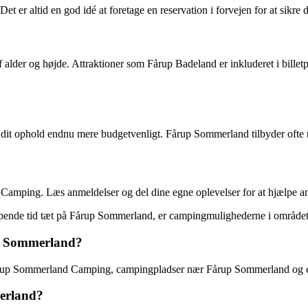
er altid en god idé at foretage en reservation i forvejen for at sikre di
 alder og højde. Attraktioner som Fårup Badeland er inkluderet i bille
e dit ophold endnu mere budgetvenligt. Fårup Sommerland tilbyder ofte r
Camping. Læs anmeldelser og del dine egne oplevelser for at hjælpe an
lappende tid tæt på Fårup Sommerland, er campingmulighederne i området
up Sommerland?
Fårup Sommerland Camping, campingpladser nær Fårup Sommerland og
merland?