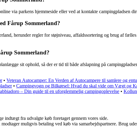
ne via parkens hjemmeside eller ved at kontakte campingpladsen direkt
ng ved Fårup Sommerland?
and, herunder regler for støjniveau, affaldssortering og brug af fælles fa
Fårup Sommerland?
gge sit ophold, så der er tid til både afslapning på campingpladsen og
ør
•
Veteran Autocamper: En Verden af Autocampere til samlere og entus
pladser
•
Campingvogn og Bilkørsel: Hvad du skal vide om Vægt og K
bbiadoro – Din guide til en uforglemmelig campingoplevelse
•
Kollun
age indtægt fra udvalgte køb foretaget gennem vores side.
odtager muligvis betaling ved køb via samarbejdspartnere. Brug uden ti