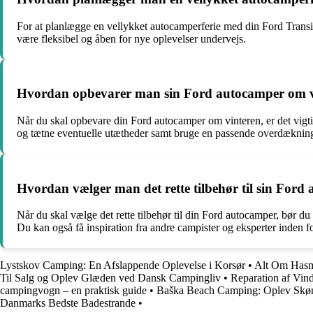
For at planlægge en vellykket autocamperferie med din Ford Transit
være fleksibel og åben for nye oplevelser undervejs.
Hvordan opbevarer man sin Ford autocamper om v
Når du skal opbevare din Ford autocamper om vinteren, er det vigtig
og tætne eventuelle utætheder samt bruge en passende overdækning e
Hvordan vælger man det rette tilbehør til sin Ford
Når du skal vælge det rette tilbehør til din Ford autocamper, bør
Du kan også få inspiration fra andre campister og eksperter inden f
Lystskov Camping: En Afslappende Oplevelse i Korsør
•
Alt Om Hasm
Til Salg og Oplev Glæden ved Dansk Campingliv
•
Reparation af Vin
campingvogn – en praktisk guide
•
Baška Beach Camping: Oplev Skø
Danmarks Bedste Badestrande
•