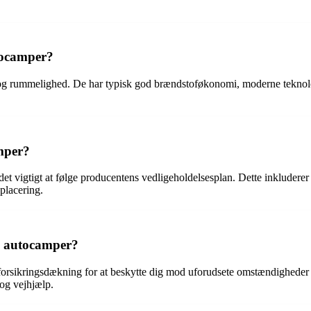
tocamper?
 og rummelighed. De har typisk god brændstoføkonomi, moderne teknologi
mper?
et vigtigt at følge producentens vedligeholdelsesplan. Dette inkluderer 
placering.
rd autocamper?
 forsikringsdækning for at beskytte dig mod uforudsete omstændigheder 
 og vejhjælp.