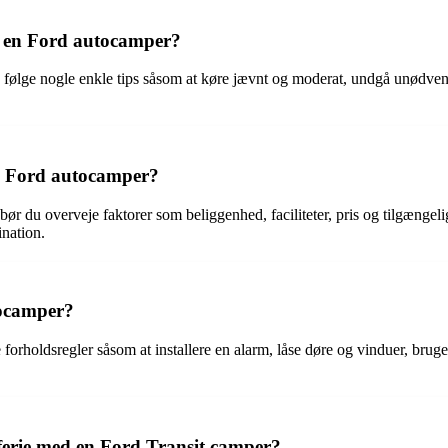
 en Ford autocamper?
 følge nogle enkle tips såsom at køre jævnt og moderat, undgå unødve
n Ford autocamper?
 bør du overveje faktorer som beliggenhed, faciliteter, pris og tilgæng
ination.
tocamper?
 forholdsregler såsom at installere en alarm, låse døre og vinduer, bru
erie med en Ford Transit camper?