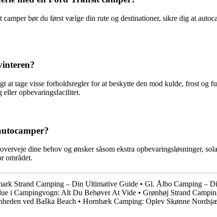
 camper bør du først vælge din rute og destinationer, sikre dig at auto
interen?
t at tage visse forholdsregler for at beskytte den mod kulde, frost og 
ller opbevaringsfacilitet.
 autocamper?
 du overveje dine behov og ønsker såsom ekstra opbevaringsløsninger, 
or området.
ark Strand Camping – Din Ultimative Guide
•
Gl. Ålbo Camping – Din
due i Campingvogn: Alt Du Behøver At Vide
•
Grønhøj Strand Camping:
nheden ved Baška Beach
•
Hornbæk Camping: Oplev Skønne Nordsj