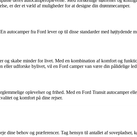
tilpasse deres autocamperoplevelse. Med forskellige størrelser og konfi
else, er der et væld af muligheder for at designe din drømmecamper.
 En autocamper fra Ford lever op til disse standarder med højtydende m
r og skabe minder for livet. Med en kombination af komfort og funktiona
n eller udforske bylivet, vil en Ford camper van være din pålidelige led
uforglemmelige oplevelser og frihed. Med en Ford Transit autocamper el
alitet og komfort på dine rejser.
veje dine behov og præferencer. Tag hensyn til antallet af sovepladser, 