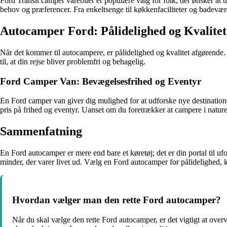
Ford Transit camper varebiler er populære valg for folk, der ønsker at 
behov og præferencer. Fra enkeltsenge til køkkenfaciliteter og badevær
Autocamper Ford: Pålidelighed og Kvalitet
Når det kommer til autocampere, er pålidelighed og kvalitet afgørende.
til, at din rejse bliver problemfri og behagelig.
Ford Camper Van: Bevægelsesfrihed og Eventyr
En Ford camper van giver dig mulighed for at udforske nye destinatione
pris på frihed og eventyr. Uanset om du foretrækker at campere i nature
Sammenfatning
En Ford autocamper er mere end bare et køretøj; det er din portal til 
minder, der varer livet ud. Vælg en Ford autocamper for pålidelighed, kv
Hvordan vælger man den rette Ford autocamper?
Når du skal vælge den rette Ford autocamper, er det vigtigt at over