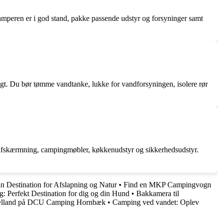
camperen er i god stand, pakke passende udstyr og forsyninger samt
fugt. Du bør tømme vandtanke, lukke for vandforsyningen, isolere rør
solafskærmning, campingmøbler, køkkenudstyr og sikkerhedsudstyr.
 Destination for Afslapning og Natur
•
Find en MKP Campingvogn
 Perfekt Destination for dig og din Hund
•
Bakkamera til
ælland på DCU Camping Hornbæk
•
Camping ved vandet: Oplev