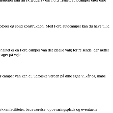
gurationer kan du skræddersy din Ford Transit autocamper efter dine
otorer og solid konstruktion. Med Ford autocamper kan du have tillid
litet er en Ford camper van det ideelle valg for rejsende, der sætter
sager på vejen.
ler camper van kan du udforske verden på dine egne vilkår og skabe
køkkenfaciliteter, badeværelse, opbevaringsplads og eventuelle