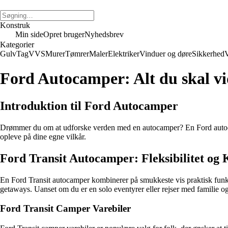
Konstruk
Min side
Opret bruger
Nyhedsbrev
Kategorier
Gulv
Tag
VVS
Murer
Tømrer
Maler
Elektriker
Vinduer og døre
Sikkerhed
V
Ford Autocamper: Alt du skal 
Introduktion til Ford Autocamper
Drømmer du om at udforske verden med en autocamper? En Ford autocamp
opleve på dine egne vilkår.
Ford Transit Autocamper: Fleksibilitet og
En Ford Transit autocamper kombinerer på smukkeste vis praktisk funkti
getaways. Uanset om du er en solo eventyrer eller rejser med familie og 
Ford Transit Camper Varebiler