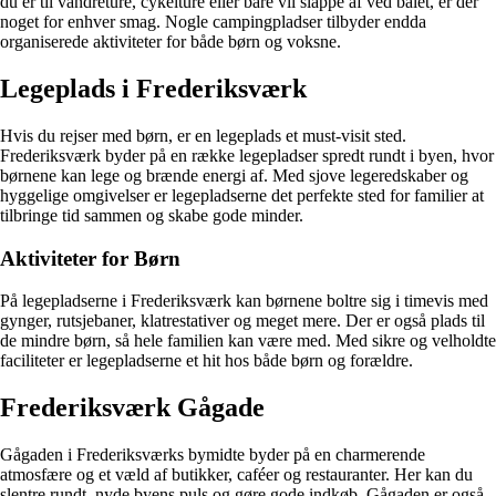
du er til vandreture, cykelture eller bare vil slappe af ved bålet, er der
noget for enhver smag. Nogle campingpladser tilbyder endda
organiserede aktiviteter for både børn og voksne.
Legeplads i Frederiksværk
Hvis du rejser med børn, er en legeplads et must-visit sted.
Frederiksværk byder på en række legepladser spredt rundt i byen, hvor
børnene kan lege og brænde energi af. Med sjove legeredskaber og
hyggelige omgivelser er legepladserne det perfekte sted for familier at
tilbringe tid sammen og skabe gode minder.
Aktiviteter for Børn
På legepladserne i Frederiksværk kan børnene boltre sig i timevis med
gynger, rutsjebaner, klatrestativer og meget mere. Der er også plads til
de mindre børn, så hele familien kan være med. Med sikre og velholdte
faciliteter er legepladserne et hit hos både børn og forældre.
Frederiksværk Gågade
Gågaden i Frederiksværks bymidte byder på en charmerende
atmosfære og et væld af butikker, caféer og restauranter. Her kan du
slentre rundt, nyde byens puls og gøre gode indkøb. Gågaden er også