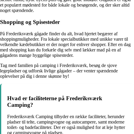
et populært mødested for både lokale og besøgende, og der sker altid
noget spændende.
Shopping og Spisesteder
På Frederiksværk gågade finder du alt, hvad hjertet begærer af
shoppingmuligheder. Fra lokale specialbutikker med unikke varer til
velkendte kædebutikker er der noget for enhver shopper. Efter en dag
med shopping kan du forkæle dig selv med lækker mad på en af
gågadens mange hyggelige spisesteder.
Tag med familien på camping i Frederiksværk, besøg de sjove
legepladser og udforsk livlige gågader – der venter spændende
oplevelser på dig i denne skønne by!
Hvad er faciliteterne på Frederiksværk
Camping?
Frederiksværk Camping tilbyder en række faciliteter, herunder
pladser til telte, campingvogne og autocampere, samt moderne
toilet- og badefaciliteter. Der er også mulighed for at leje hytter
og campingvogne på pladsen.