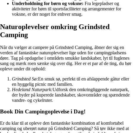
Underholdning for børn og voksne:
Fra legepladser og
aktiviteter for børn til sportsfaciliteter og arrangementer for
voksne, er der noget for enhver smag.
Naturoplevelser omkring Grindsted
Camping
Når du vælger at campere på Grindsted Camping, åbner der sig en
verden af fantastiske naturoplevelser lige uden for campingpladsens
døre. Tag på opdagelse i områdets smukke landskaber, lyt til fuglenes
sang og mærk roen sænke sig over dig. Her er et par af de ting, du bør
opleve under dit ophold:
Grindsted Sø:
En smuk sø, perfekt til en afslappende gåtur eller
en hyggelig picnic med familien.
Hedeland Naturpark:
Udforsk den omkringliggende naturpark,
der byder på kuperede landskaber, skovområder og spændende
vandre- og cykelruter.
Book Din Campingoplevelse i Dag!
Er du klar til at opleve den fantastiske kombination af komfortabel
camping og uberørt natur på Grindsted Camping? Så tøv ikke med at