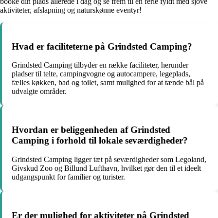
booke din plads allerede i dag og se frem til en ferie fyldt med sjove
aktiviteter, afslapning og naturskønne eventyr!
Hvad er faciliteterne på Grindsted Camping?
Grindsted Camping tilbyder en række faciliteter, herunder
pladser til telte, campingvogne og autocampere, legeplads,
fælles køkken, bad og toilet, samt mulighed for at tænde bål på
udvalgte områder.
Hvordan er beliggenheden af Grindsted
Camping i forhold til lokale seværdigheder?
Grindsted Camping ligger tæt på seværdigheder som Legoland,
Givskud Zoo og Billund Lufthavn, hvilket gør den til et ideelt
udgangspunkt for familier og turister.
Er der mulighed for aktiviteter på Grindsted