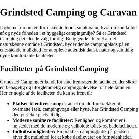
Grindsted Camping og Caravan
Drømmer du om en forfriskende ferie i smuk natur, hvor du kan koble
af og nyde friheden i et hyggeligt campingmiljø? Så er Grindsted
Camping det ideelle valg for dig! Beliggende i hjertet af det
naturskønne område i Grindsted, byder denne campingplads på en
enestående mulighed for at opleve autentisk dansk natur og samtidig
nyde komfortable faciliteter.
Faciliteter på Grindsted Camping
Grindsted Camping er kendt for sine fremragende faciliteter, der sikrer
en behagelig og uforglemmelig campingoplevelse for hele familien.
Her er nogle af de faciliteter, du kan se frem til:
Pladser til enhver smag:
Uanset om du foretrækker at
overnatte i telt, campingvogn eller hytte, har Grindsted Camping
den perfekte plads til dig.
Moderne sanitære faciliteter:
Renlighed og komfort er i
højsædet med de moderne og velholdte toilet- og badefaciliteter.
Indkøbsmuligheder:
En praktisk campingbutik på pladsen
giver dig mulighed for at købe dagligvarer og fornødenheder.