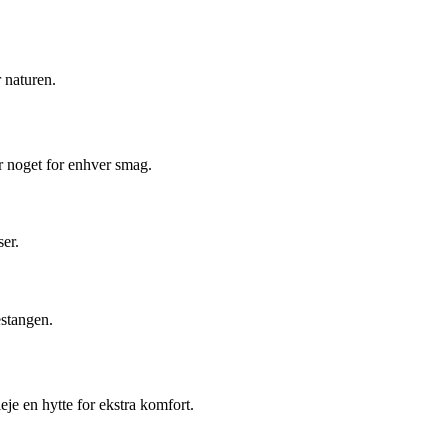
 naturen.
er noget for enhver smag.
er.
estangen.
je en hytte for ekstra komfort.