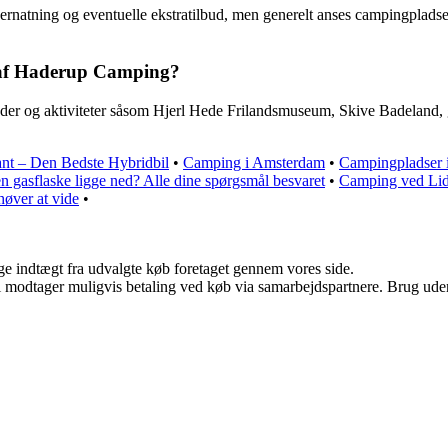
atning og eventuelle ekstratilbud, men generelt anses campingpladsen for 
n af Haderup Camping?
eder og aktiviteter såsom Hjerl Hede Frilandsmuseum, Skive Badeland,
nt – Den Bedste Hybridbil
•
Camping i Amsterdam
•
Campingpladser 
n gasflaske ligge ned? Alle dine spørgsmål besvaret
•
Camping ved Lido
høver at vide
•
age indtægt fra udvalgte køb foretaget gennem vores side.
odtager muligvis betaling ved køb via samarbejdspartnere. Brug uden ti