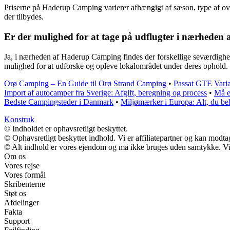
Priserne på Haderup Camping varierer afhængigt af sæson, type af overn
der tilbydes.
Er der mulighed for at tage på udflugter i nærhede
Ja, i nærheden af Haderup Camping findes der forskellige seværdigh
mulighed for at udforske og opleve lokalområdet under deres ophold.
Orø Camping – En Guide til Orø Strand Camping
•
Passat GTE Varia
Import af autocamper fra Sverige: Afgift, beregning og process
•
Må e
Bedste Campingsteder i Danmark
•
Miljømærker i Europa: Alt, du be
Konstruk
© Indholdet er ophavsretligt beskyttet.
© Ophavsretligt beskyttet indhold. Vi er affiliatepartner og kan modt
© Alt indhold er vores ejendom og må ikke bruges uden samtykke. Vi m
Om os
Vores rejse
Vores formål
Skribenterne
Støt os
Afdelinger
Fakta
Support