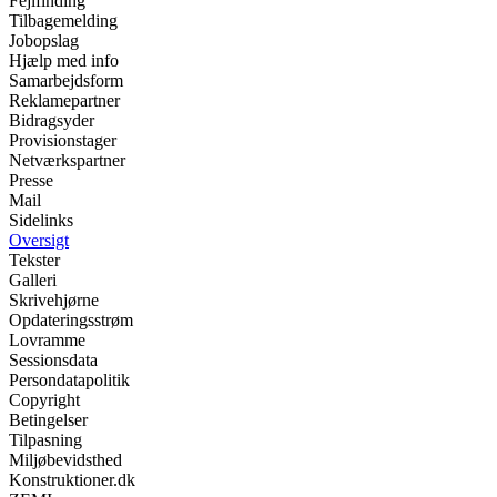
Fejlfinding
Tilbagemelding
Jobopslag
Hjælp med info
Samarbejdsform
Reklamepartner
Bidragsyder
Provisionstager
Netværkspartner
Presse
Mail
Sidelinks
Oversigt
Tekster
Galleri
Skrivehjørne
Opdateringsstrøm
Lovramme
Sessionsdata
Persondatapolitik
Copyright
Betingelser
Tilpasning
Miljøbevidsthed
Konstruktioner.dk