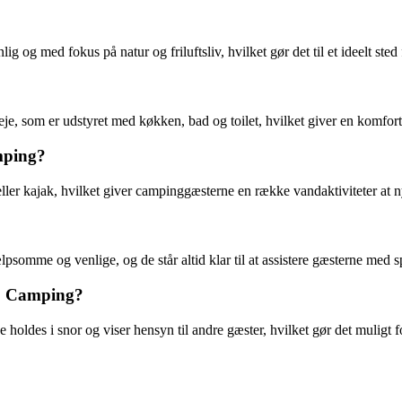
g med fokus på natur og friluftsliv, hvilket gør det til et ideelt sted 
je, som er udstyret med køkken, bad og toilet, hvilket giver en komfor
mping?
 eller kajak, hvilket giver campinggæsterne en række vandaktiviteter at 
me og venlige, og de står altid klar til at assistere gæsterne med sp
up Camping?
holdes i snor og viser hensyn til andre gæster, hvilket gør det mulig