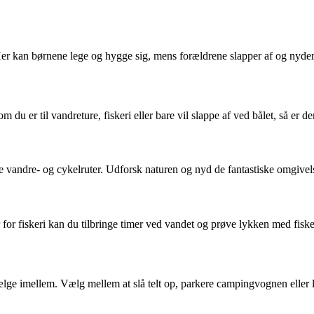
er kan børnene lege og hygge sig, mens forældrene slapper af og nyder
 du er til vandreture, fiskeri eller bare vil slappe af ved bålet, så er d
ndre- og cykelruter. Udforsk naturen og nyd de fantastiske omgivels
for fiskeri kan du tilbringe timer ved vandet og prøve lykken med fisk
e imellem. Vælg mellem at slå telt op, parkere campingvognen eller le