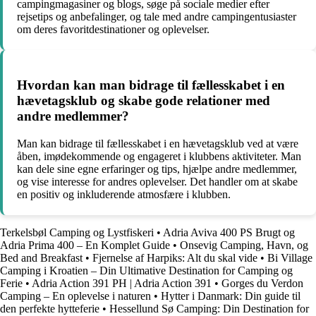
campingmagasiner og blogs, søge på sociale medier efter
rejsetips og anbefalinger, og tale med andre campingentusiaster
om deres favoritdestinationer og oplevelser.
Hvordan kan man bidrage til fællesskabet i en
hævetagsklub og skabe gode relationer med
andre medlemmer?
Man kan bidrage til fællesskabet i en hævetagsklub ved at være
åben, imødekommende og engageret i klubbens aktiviteter. Man
kan dele sine egne erfaringer og tips, hjælpe andre medlemmer,
og vise interesse for andres oplevelser. Det handler om at skabe
en positiv og inkluderende atmosfære i klubben.
Terkelsbøl Camping og Lystfiskeri
•
Adria Aviva 400 PS Brugt og
Adria Prima 400 – En Komplet Guide
•
Onsevig Camping, Havn, og
Bed and Breakfast
•
Fjernelse af Harpiks: Alt du skal vide
•
Bi Village
Camping i Kroatien – Din Ultimative Destination for Camping og
Ferie
•
Adria Action 391 PH | Adria Action 391
•
Gorges du Verdon
Camping – En oplevelse i naturen
•
Hytter i Danmark: Din guide til
den perfekte hytteferie
•
Hessellund Sø Camping: Din Destination for