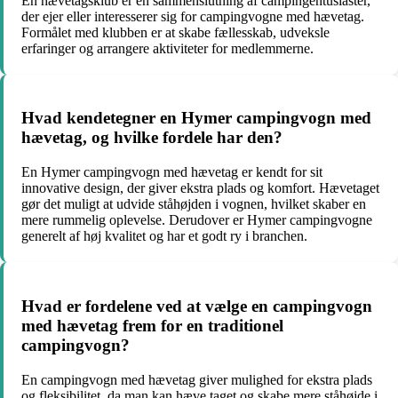
En hævetagsklub er en sammenslutning af campingentusiaster,
der ejer eller interesserer sig for campingvogne med hævetag.
Formålet med klubben er at skabe fællesskab, udveksle
erfaringer og arrangere aktiviteter for medlemmerne.
Hvad kendetegner en Hymer campingvogn med
hævetag, og hvilke fordele har den?
En Hymer campingvogn med hævetag er kendt for sit
innovative design, der giver ekstra plads og komfort. Hævetaget
gør det muligt at udvide ståhøjden i vognen, hvilket skaber en
mere rummelig oplevelse. Derudover er Hymer campingvogne
generelt af høj kvalitet og har et godt ry i branchen.
Hvad er fordelene ved at vælge en campingvogn
med hævetag frem for en traditionel
campingvogn?
En campingvogn med hævetag giver mulighed for ekstra plads
og fleksibilitet, da man kan hæve taget og skabe mere ståhøjde i