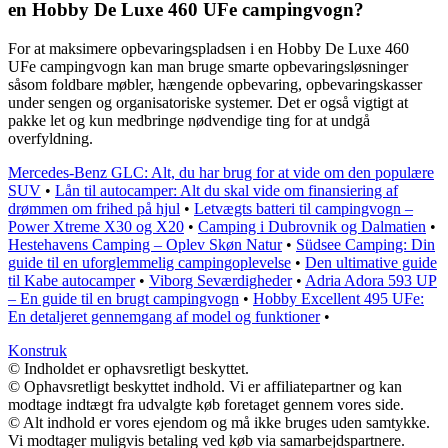
en Hobby De Luxe 460 UFe campingvogn?
For at maksimere opbevaringspladsen i en Hobby De Luxe 460
UFe campingvogn kan man bruge smarte opbevaringsløsninger
såsom foldbare møbler, hængende opbevaring, opbevaringskasser
under sengen og organisatoriske systemer. Det er også vigtigt at
pakke let og kun medbringe nødvendige ting for at undgå
overfyldning.
Mercedes-Benz GLC: Alt, du har brug for at vide om den populære
SUV
•
Lån til autocamper: Alt du skal vide om finansiering af
drømmen om frihed på hjul
•
Letvægts batteri til campingvogn –
Power Xtreme X30 og X20
•
Camping i Dubrovnik og Dalmatien
•
Hestehavens Camping – Oplev Skøn Natur
•
Südsee Camping: Din
guide til en uforglemmelig campingoplevelse
•
Den ultimative guide
til Kabe autocamper
•
Viborg Seværdigheder
•
Adria Adora 593 UP
– En guide til en brugt campingvogn
•
Hobby Excellent 495 UFe:
En detaljeret gennemgang af model og funktioner
•
Konstruk
© Indholdet er ophavsretligt beskyttet.
© Ophavsretligt beskyttet indhold. Vi er affiliatepartner og kan
modtage indtægt fra udvalgte køb foretaget gennem vores side.
© Alt indhold er vores ejendom og må ikke bruges uden samtykke.
Vi modtager muligvis betaling ved køb via samarbejdspartnere.