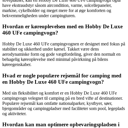
sovepladser, kan en Hobby De Luxe 460 UFe campingvogn også
have ekstraudstyr såsom aircondition, varme, solcellepaneler,
markise, cykelholder og meget mere for at øge komforten og
bekvemmeligheden under campingturen.
Hvordan er køreoplevelsen med en Hobby De Luxe
460 UFe campingvogn?
Hobby De Luxe 460 UFe campingvognen er designet med fokus på
stabilitet og sikkerhed under kørsel. Takket være dens
aerodynamiske form og gode vægtfordeling, giver den normalt en
behagelig køreoplevelse med minimal påvirkning på bilens
køreegenskaber.
Hvad er nogle populære rejsemål for camping med
en Hobby De Luxe 460 UFe campingvogn?
Med sin fleksibilitet og komfort er en Hobby De Luxe 460 UFe
campingvogn velegnet til camping på en bred vifte af destinationer.
Populære rejsemål kan omfatte nationalparker, kystbyer, søer,
bjergområder og campingpladser med faciliteter som pool, legeplads
og aktiviteter.
Hvordan kan man optimere opbevaringspladsen i