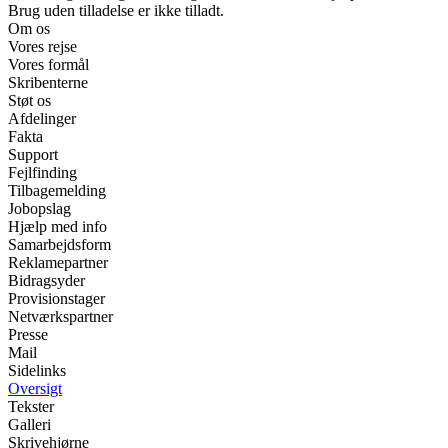
Brug uden tilladelse er ikke tilladt.
Om os
Vores rejse
Vores formål
Skribenterne
Støt os
Afdelinger
Fakta
Support
Fejlfinding
Tilbagemelding
Jobopslag
Hjælp med info
Samarbejdsform
Reklamepartner
Bidragsyder
Provisionstager
Netværkspartner
Presse
Mail
Sidelinks
Oversigt
Tekster
Galleri
Skrivehjørne