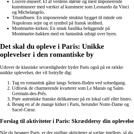
Louvre-museet: Et af verdens største og mest imponerende
kunstmuseer med værker af kunstnere som Leonardo da Vinci
og Michelangelo.
Triumfbuen: En imponerende struktur bygget til minde om
Napoleons sejre og et symbol på fransk stolthed.
Montmartre-kirken: En smuk basilika beliggende på
Montmartre-bakken med en fantastisk udsigt over byen.
Det skal du opleve i Paris: Unikke
oplevelser i den romantiske by
Udover de klassiske seværdigheder byder Paris også på en række
unikke oplevelser, der vil fortrylle dig:
Tag en romantisk gåtur langs Seinen-floden ved solnedgang.
Udforsk de charmerende kvarterer som Le Marais og Saint-
Germain-des-Prés.
Prøv autentiske franske delikatesser på en lokal café eller bistro.
Besøg en af de mange kirker i Paris, herunder Notre-Dame og
Sacré-Cœur.
Forslag til aktiviteter i Paris: Skræddersy din oplevelse
Når du besøger Paris, er der utallige aktiviteter at vælge imellem, så du