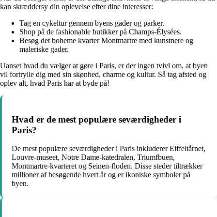
kan skræddersy din oplevelse efter dine interesser:
Tag en cykeltur gennem byens gader og parker.
Shop på de fashionable butikker på Champs-Élysées.
Besøg det boheme kvarter Montmartre med kunstnere og
maleriske gader.
Uanset hvad du vælger at gøre i Paris, er der ingen tvivl om, at byen
vil fortrylle dig med sin skønhed, charme og kultur. Så tag afsted og
oplev alt, hvad Paris har at byde på!
Hvad er de mest populære seværdigheder i
Paris?
De mest populære seværdigheder i Paris inkluderer Eiffeltårnet,
Louvre-museet, Notre Dame-katedralen, Triumfbuen,
Montmartre-kvarteret og Seinen-floden. Disse steder tiltrækker
millioner af besøgende hvert år og er ikoniske symboler på
byen.