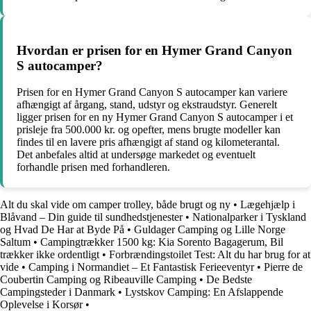
Hvordan er prisen for en Hymer Grand Canyon
S autocamper?
Prisen for en Hymer Grand Canyon S autocamper kan variere
afhængigt af årgang, stand, udstyr og ekstraudstyr. Generelt
ligger prisen for en ny Hymer Grand Canyon S autocamper i et
prisleje fra 500.000 kr. og opefter, mens brugte modeller kan
findes til en lavere pris afhængigt af stand og kilometerantal.
Det anbefales altid at undersøge markedet og eventuelt
forhandle prisen med forhandleren.
Alt du skal vide om camper trolley, både brugt og ny
•
Lægehjælp i
Blåvand – Din guide til sundhedstjenester
•
Nationalparker i Tyskland
og Hvad De Har at Byde På
•
Guldager Camping og Lille Norge
Saltum
•
Campingtrækker 1500 kg: Kia Sorento Bagagerum, Bil
trækker ikke ordentligt
•
Forbrændingstoilet Test: Alt du har brug for at
vide
•
Camping i Normandiet – Et Fantastisk Ferieeventyr
•
Pierre de
Coubertin Camping og Ribeauville Camping
•
De Bedste
Campingsteder i Danmark
•
Lystskov Camping: En Afslappende
Oplevelse i Korsør
•