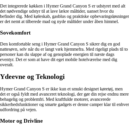
Det integrerede køkken i Hymer Grand Canyon S er udstyret med alt
det nødvendige udstyr til at lave lækre måltider, uanset hvor du
befinder dig. Med køleskab, gasblus og praktiske opbevaringsløsninger
er det nemt at tilberede mad og nyde måltider under åben himmel.
Sovekomfort
Den komfortable seng i Hymer Grand Canyon S sikrer dig en god
nattesøvn, selv når du er langt væk hjemmefra. Med rigeligt plads til to
personer kan du slappe af og genoplade energien til næste dags
eventyr. Det er som at have dit eget mobile hotelværelse med dig
overalt.
Ydeevne og Teknologi
Hymer Grand Canyon S er ikke kun et smukt designet køretøj, men
det er også fyldt med avanceret teknologi, der gør din rejse endnu mere
behagelig og problemfri. Med kraftfulde motorer, avancerede
sikkerhedsfunktioner og smarte gadgets er denne camper klar til enhver
udfordring på vejen.
Motor og Drivline