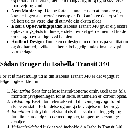
og holdbart materiale, der sikrer langvarig brug og beskyttelse
mod vejr og vind.
Nem Montering:
Denne forteltstunnel er nem at montere og
kræver ingen avancerede værktøjer. Du kan have den opstillet
på kort tid og være klar til at nyde din ekstra plads.
Ekstra Opbevaringsplads:
Isabella Transit 340 giver dig ekstra
opbevaringsplads til dine ejendele, hvilket gør det nemt at holde
orden og have alt lige ved hånden.
Åndbart Design:
Tunnelen er designet med fokus på ventilation
og åndbarhed, hvilket skaber et behageligt indeklima, selv på
varme dage.
Sådan Bruger du Isabella Transit 340
For at få mest muligt ud af din Isabella Transit 340 er det vigtigt at
følge nogle enkle trin:
Montering:
Sørg for at læse instruktionerne omhyggeligt og følg
monteringsvejledningen for at sikre, at tunnelen er korrekt opsat.
Tilslutning:
Fæstn tunnelen sikkert til din campingvogn for at
skabe en stabil forbindelse og undgå bevægelse under brug.
Indretning:
Udnyt den ekstra plads til at skabe en hyggelig og
funktionel udendørs oase med møbler, tæpper og personlige
detaljer.
Vedligeholdelse:
Husk at vedligeholde din Isabella Transit 340