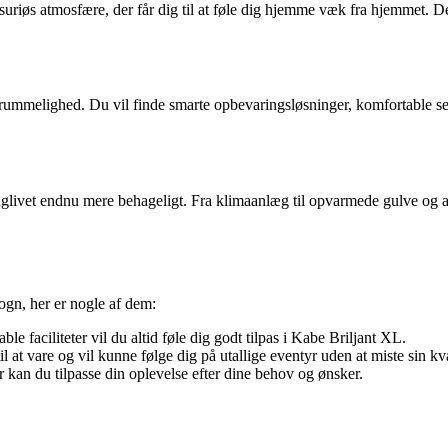
uriøs atmosfære, der får dig til at føle dig hjemme væk fra hjemmet. De
rummelighed. Du vil finde smarte opbevaringsløsninger, komfortable s
nglivet endnu mere behageligt. Fra klimaanlæg til opvarmede gulve og
ogn, her er nogle af dem:
e faciliteter vil du altid føle dig godt tilpas i Kabe Briljant XL.
t vare og vil kunne følge dig på utallige eventyr uden at miste sin kva
kan du tilpasse din oplevelse efter dine behov og ønsker.