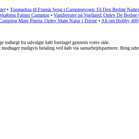
ter
•
Topmadras til Fransk Seng i Campingvogn: Få Den Bedste Natte
ykøbing Falster Camping
•
Vandreruter på Sjælland: Oplev De Bedste
Camping Mare Pineta: Oplev Skøn Natur i Trieste
•
Alt om Hobby 400
age indtægt fra udvalgte køb foretaget gennem vores side.
odtager muligvis betaling ved køb via samarbejdspartnere. Brug uden ti