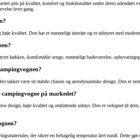
ætter pris på kvalitet, komfort og funktionalitet under deres udendørs e
evelse hver gang.
en?
 høje kvalitet. Den har et rummeligt interiør og er udstyret med moder
nen?
tyret køkken, komfortable senge, rummeligt badeværelse, opbevarings
 campingvognen?
r takket være sit stabile chassis og aerodynamiske design. Den er nem
re campingvogne på markedet?
sive design, høje kvalitet og omfattende udstyr. Den er velegnet til de
vognen?
ringsmaterialer, der sikrer en behagelig temperatur året rundt. Dette 