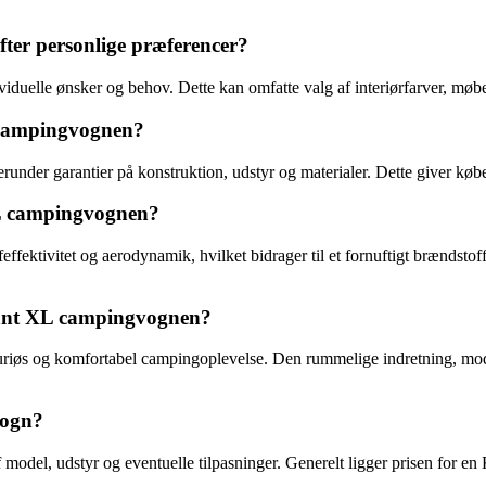
ter personlige præferencer?
viduelle ønsker og behov. Dette kan omfatte valg af interiørfarver, møb
 campingvognen?
under garantier på konstruktion, udstyr og materialer. Dette giver købe
XL campingvognen?
ektivitet og aerodynamik, hvilket bidrager til et fornuftigt brændstof
jant XL campingvognen?
suriøs og komfortabel campingoplevelse. Den rummelige indretning, mode
vogn?
odel, udstyr og eventuelle tilpasninger. Generelt ligger prisen for en