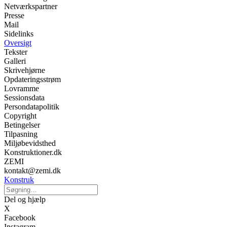
Netværkspartner
Presse
Mail
Sidelinks
Oversigt
Tekster
Galleri
Skrivehjørne
Opdateringsstrøm
Lovramme
Sessionsdata
Persondatapolitik
Copyright
Betingelser
Tilpasning
Miljøbevidsthed
Konstruktioner.dk
ZEMI
kontakt@zemi.dk
Konstruk
Del og hjælp
X
Facebook
Instagram