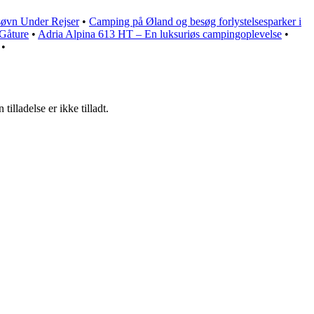
søvn Under Rejser
•
Camping på Øland og besøg forlystelsesparker i
 Gåture
•
Adria Alpina 613 HT – En luksuriøs campingoplevelse
•
•
lladelse er ikke tilladt.