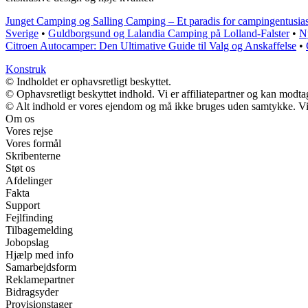
Junget Camping og Salling Camping – Et paradis for campingentusias
Sverige
•
Guldborgsund og Lalandia Camping på Lolland-Falster
•
N
Citroen Autocamper: Den Ultimative Guide til Valg og Anskaffelse
•
Konstruk
© Indholdet er ophavsretligt beskyttet.
© Ophavsretligt beskyttet indhold. Vi er affiliatepartner og kan modt
© Alt indhold er vores ejendom og må ikke bruges uden samtykke. Vi m
Om os
Vores rejse
Vores formål
Skribenterne
Støt os
Afdelinger
Fakta
Support
Fejlfinding
Tilbagemelding
Jobopslag
Hjælp med info
Samarbejdsform
Reklamepartner
Bidragsyder
Provisionstager