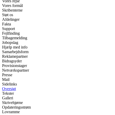
Vores rejse
Vores formål
Skribenterne
Støt os
Afdelinger
Fakta
Support
Fejlfinding
Tilbagemelding
Jobopslag
Hjælp med info
Samarbejdsform
Reklamepartner
Bidragsyder
Provisionstager
Netværkspartner
Presse
Mail
Sidelinks
Oversigt
Tekster
Galleri
Skrivehjørne
Opdateringsstrøm
Lovramme