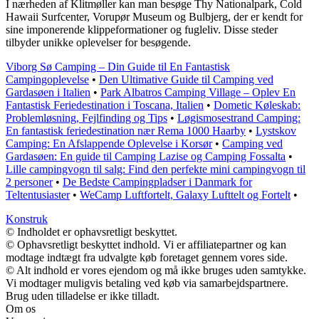
I nærheden af Klitmøller kan man besøge Thy Nationalpark, Cold
Hawaii Surfcenter, Vorupør Museum og Bulbjerg, der er kendt for
sine imponerende klippeformationer og fugleliv. Disse steder
tilbyder unikke oplevelser for besøgende.
Viborg Sø Camping – Din Guide til En Fantastisk
Campingoplevelse
•
Den Ultimative Guide til Camping ved
Gardasøen i Italien
•
Park Albatros Camping Village – Oplev En
Fantastisk Feriedestination i Toscana, Italien
•
Dometic Køleskab:
Problemløsning, Fejlfinding og Tips
•
Løgismosestrand Camping:
En fantastisk feriedestination nær Rema 1000 Haarby
•
Lystskov
Camping: En Afslappende Oplevelse i Korsør
•
Camping ved
Gardasøen: En guide til Camping Lazise og Camping Fossalta
•
Lille campingvogn til salg: Find den perfekte mini campingvogn til
2 personer
•
De Bedste Campingpladser i Danmark for
Teltentusiaster
•
WeCamp Luftfortelt, Galaxy Lufttelt og Fortelt
•
Konstruk
© Indholdet er ophavsretligt beskyttet.
© Ophavsretligt beskyttet indhold. Vi er affiliatepartner og kan
modtage indtægt fra udvalgte køb foretaget gennem vores side.
© Alt indhold er vores ejendom og må ikke bruges uden samtykke.
Vi modtager muligvis betaling ved køb via samarbejdspartnere.
Brug uden tilladelse er ikke tilladt.
Om os