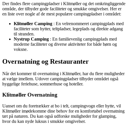
Der findes flere campingpladser i Klitmøller og det omkringliggende
område, der tilbyder gode faciliteter og smukke omgivelser. Her er
en liste over nogle af de mest populære campingpladser i området:
Klitmøller Camping
: En velrenommeret campingplads med
faciliteter som hytter, teltpladser, legeplads og direkte adgang
til stranden.
Nystrup Camping
: En familievenlig campingplads med
moderne faciliteter og diverse aktiviteter for både børn og
voksne.
Overnatning og Restauranter
Når det kommer til overnatning i Klitmøller, har du flere muligheder
at vælge imellem. Udover campingpladser tilbyder området også
hyggelige feriehuse, sommerhuse og hoteller.
Klitmøller Overnatning
Uanset om du foretrækker at bo i telt, campingvogn eller hytte, vil
Klitmøller imødekomme dine behov for en komfortabel overnatning
tæt på naturen. Du kan også udforske muligheder for glamping,
hvor du kan nyde luksus i smukke omgivelser.