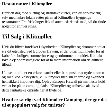
Restauranter i Klitmøller
Efter en dag med surfing og strandaktiviteter, kan du forkæle dig
selv med lækre lokale retter på en af Klitmøllers hyggelige
restauranter. Fra friskfanget fisk til autentisk dansk mad, vil du finde
noget for enhver smag.
Til Salg i Klitmøller
Hvis du bliver forelsket i skønheden i Klitmøller og drømmer om at
eje dit eget sted ved Europas Hawaii, er der også muligheder for at
købe ferieboliger, sommerhuse og ejendomme i området. Kontakt
lokale ejendomsmæglere for at få mere information om de aktuelle
tilbud.
Uanset om du er en erfaren surfer eller bare ønsker at nyde naturen
og roen ved Vestkysten, vil Klitmøller med sin charme og skønhed
helt sikkert imponere dig. Oplev Europas Hawaii på nærmeste hold
ved at bo på en campingplads i Klitmøller og udforske alt, hvad
dette fantastiske område har at byde på.
Hvad er særligt ved Klitmøller Camping, der gør det
til et populært valg for turister?