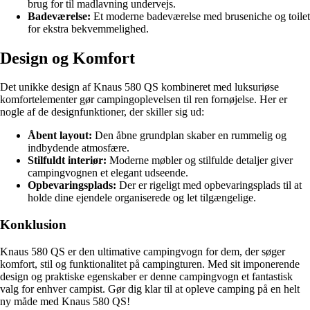
brug for til madlavning undervejs.
Badeværelse:
Et moderne badeværelse med bruseniche og toilet
for ekstra bekvemmelighed.
Design og Komfort
Det unikke design af Knaus 580 QS kombineret med luksuriøse
komfortelementer gør campingoplevelsen til ren fornøjelse. Her er
nogle af de designfunktioner, der skiller sig ud:
Åbent layout:
Den åbne grundplan skaber en rummelig og
indbydende atmosfære.
Stilfuldt interiør:
Moderne møbler og stilfulde detaljer giver
campingvognen et elegant udseende.
Opbevaringsplads:
Der er rigeligt med opbevaringsplads til at
holde dine ejendele organiserede og let tilgængelige.
Konklusion
Knaus 580 QS er den ultimative campingvogn for dem, der søger
komfort, stil og funktionalitet på campingturen. Med sit imponerende
design og praktiske egenskaber er denne campingvogn et fantastisk
valg for enhver campist. Gør dig klar til at opleve camping på en helt
ny måde med Knaus 580 QS!