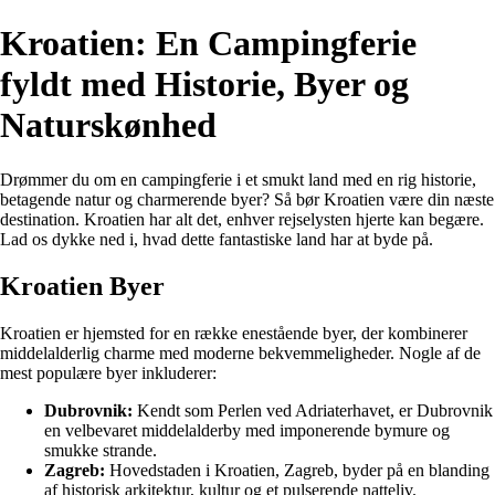
Kroatien: En Campingferie
fyldt med Historie, Byer og
Naturskønhed
Drømmer du om en campingferie i et smukt land med en rig historie,
betagende natur og charmerende byer? Så bør Kroatien være din næste
destination. Kroatien har alt det, enhver rejselysten hjerte kan begære.
Lad os dykke ned i, hvad dette fantastiske land har at byde på.
Kroatien Byer
Kroatien er hjemsted for en række enestående byer, der kombinerer
middelalderlig charme med moderne bekvemmeligheder. Nogle af de
mest populære byer inkluderer:
Dubrovnik:
Kendt som Perlen ved Adriaterhavet, er Dubrovnik
en velbevaret middelalderby med imponerende bymure og
smukke strande.
Zagreb:
Hovedstaden i Kroatien, Zagreb, byder på en blanding
af historisk arkitektur, kultur og et pulserende natteliv.