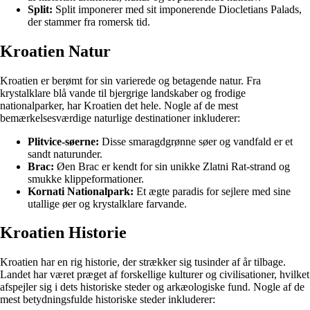
Split:
Split imponerer med sit imponerende Diocletians Palads,
der stammer fra romersk tid.
Kroatien Natur
Kroatien er berømt for sin varierede og betagende natur. Fra
krystalklare blå vande til bjergrige landskaber og frodige
nationalparker, har Kroatien det hele. Nogle af de mest
bemærkelsesværdige naturlige destinationer inkluderer:
Plitvice-søerne:
Disse smaragdgrønne søer og vandfald er et
sandt naturunder.
Brac:
Øen Brac er kendt for sin unikke Zlatni Rat-strand og
smukke klippeformationer.
Kornati Nationalpark:
Et ægte paradis for sejlere med sine
utallige øer og krystalklare farvande.
Kroatien Historie
Kroatien har en rig historie, der strækker sig tusinder af år tilbage.
Landet har været præget af forskellige kulturer og civilisationer, hvilket
afspejler sig i dets historiske steder og arkæologiske fund. Nogle af de
mest betydningsfulde historiske steder inkluderer: