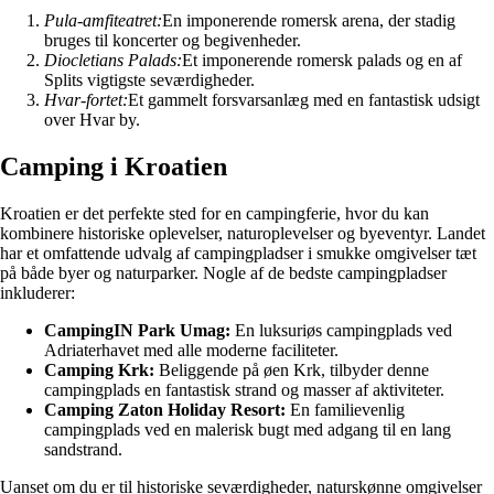
Pula-amfiteatret:
En imponerende romersk arena, der stadig
bruges til koncerter og begivenheder.
Diocletians Palads:
Et imponerende romersk palads og en af
Splits vigtigste seværdigheder.
Hvar-fortet:
Et gammelt forsvarsanlæg med en fantastisk udsigt
over Hvar by.
Camping i Kroatien
Kroatien er det perfekte sted for en campingferie, hvor du kan
kombinere historiske oplevelser, naturoplevelser og byeventyr. Landet
har et omfattende udvalg af campingpladser i smukke omgivelser tæt
på både byer og naturparker. Nogle af de bedste campingpladser
inkluderer:
CampingIN Park Umag:
En luksuriøs campingplads ved
Adriaterhavet med alle moderne faciliteter.
Camping Krk:
Beliggende på øen Krk, tilbyder denne
campingplads en fantastisk strand og masser af aktiviteter.
Camping Zaton Holiday Resort:
En familievenlig
campingplads ved en malerisk bugt med adgang til en lang
sandstrand.
Uanset om du er til historiske seværdigheder, naturskønne omgivelser