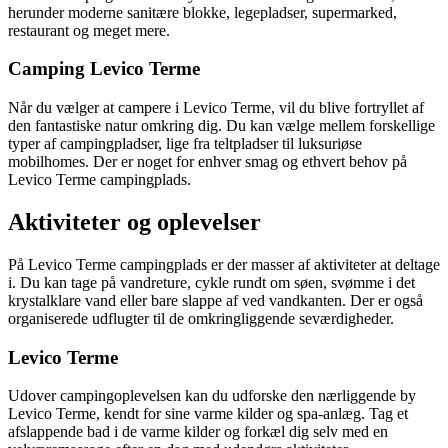
herunder moderne sanitære blokke, legepladser, supermarked,
restaurant og meget mere.
Camping Levico Terme
Når du vælger at campere i Levico Terme, vil du blive fortryllet af
den fantastiske natur omkring dig. Du kan vælge mellem forskellige
typer af campingpladser, lige fra teltpladser til luksuriøse
mobilhomes. Der er noget for enhver smag og ethvert behov på
Levico Terme campingplads.
Aktiviteter og oplevelser
På Levico Terme campingplads er der masser af aktiviteter at deltage
i. Du kan tage på vandreture, cykle rundt om søen, svømme i det
krystalklare vand eller bare slappe af ved vandkanten. Der er også
organiserede udflugter til de omkringliggende seværdigheder.
Levico Terme
Udover campingoplevelsen kan du udforske den nærliggende by
Levico Terme, kendt for sine varme kilder og spa-anlæg. Tag et
afslappende bad i de varme kilder og forkæl dig selv med en