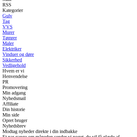
RSS
Kategorier
Gulv
Tag
VVS
Murer
Tømrer
Maler
Elektriker
Vinduer og døre
Sikkerhed
Vedligehold
Hvem er vi
Henvendelse
PR
Promovering
Min adgang
Nyhedsmail
Affiliate
Din historie
Min side
Opret bruger
Nyhedsbrev
Modtag nyheder direkte i din indbakke
Et par gange om måneden sender vi noget, du vil få glæde af.