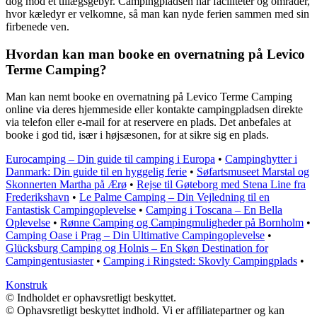
dog mod et tillægsgebyr. Campingpladsen har faciliteter og områder,
hvor kæledyr er velkomne, så man kan nyde ferien sammen med sin
firbenede ven.
Hvordan kan man booke en overnatning på Levico
Terme Camping?
Man kan nemt booke en overnatning på Levico Terme Camping
online via deres hjemmeside eller kontakte campingpladsen direkte
via telefon eller e-mail for at reservere en plads. Det anbefales at
booke i god tid, især i højsæsonen, for at sikre sig en plads.
Eurocamping – Din guide til camping i Europa
•
Campinghytter i
Danmark: Din guide til en hyggelig ferie
•
Søfartsmuseet Marstal og
Skonnerten Martha på Ærø
•
Rejse til Gøteborg med Stena Line fra
Frederikshavn
•
Le Palme Camping – Din Vejledning til en
Fantastisk Campingoplevelse
•
Camping i Toscana – En Bella
Oplevelse
•
Rønne Camping og Campingmuligheder på Bornholm
•
Camping Oase i Prag – Din Ultimative Campingoplevelse
•
Glücksburg Camping og Holnis – En Skøn Destination for
Campingentusiaster
•
Camping i Ringsted: Skovly Campingplads
•
Konstruk
© Indholdet er ophavsretligt beskyttet.
© Ophavsretligt beskyttet indhold. Vi er affiliatepartner og kan