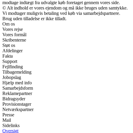
modtage indtægt fra udvalgte køb foretaget gennem vores side.
© Alt indhold er vores ejendom og må ikke bruges uden samtykke.
Vi modtager muligvis betaling ved køb via samarbejdspartnere.
Brug uden tilladelse er ikke tilladt.
Om os
Vores rejse
Vores formål
Skribenterne
Støt os
Afdelinger
Fakta
Support
Fejlfinding
Tilbagemelding
Jobopslag
Hjælp med info
Samarbejdsform
Reklamepartner
Bidragsyder
Provisionstager
Netværkspartner
Presse
Mail
Sidelinks
Oversigt