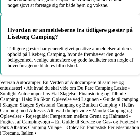
noget sjovt at foretage sig for både børn og voksne.
Hvordan er anmeldelserne fra tidligere gæster på
Liseberg Camping?
Tidligere gæster har generelt givet positive anmeldelser af deres
ophold på Liseberg Camping, hvor de fremhæver den gode
beliggenhed, venlige atmosfære og gode faciliteter som nogle af
hovedårsagerne til deres tilfredshed.
Veteran Autocamper: En Verden af Autocampere til samlere og
entusiaster!
•
Alt hvad du skal vide om Du Parc Camping Lazise
•
Sunlight Autocamper hos Fiat Slagelse: Finansiering og Tilbud
•
Camping i Hals: En Skøn Oplevelse ved Lagunen
•
Guide til camping
i Skagen: Skagen Sydstrand Camping og Bunken Camping
•
Helårs
Camping med Adresse: Alt hvad du bør vide
•
Mandø Camping og
Oplevelser
•
Rejseguide: Færgeruten mellem Grenå og Halmstad
•
Fugttest af Campingvogn – En Guide til Service og Gas- og Fugttest
•
Park Albatros Camping Village – Oplev En Fantastisk Feriedestination
i Toscana, Italien
•