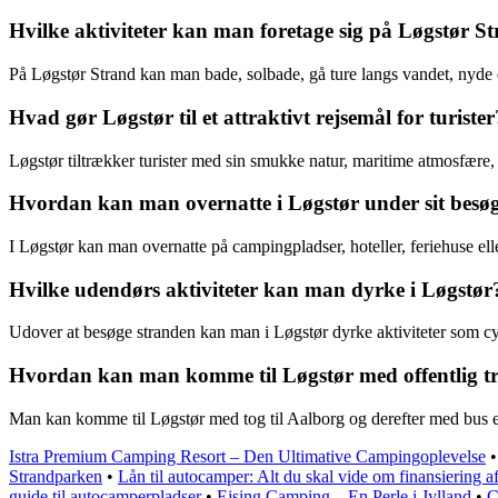
Hvilke aktiviteter kan man foretage sig på Løgstør S
På Løgstør Strand kan man bade, solbade, gå ture langs vandet, nyde e
Hvad gør Løgstør til et attraktivt rejsemål for turister
Løgstør tiltrækker turister med sin smukke natur, maritime atmosfære
Hvordan kan man overnatte i Løgstør under sit besø
I Løgstør kan man overnatte på campingpladser, hoteller, feriehuse el
Hvilke udendørs aktiviteter kan man dyrke i Løgstør
Udover at besøge stranden kan man i Løgstør dyrke aktiviteter som cyk
Hvordan kan man komme til Løgstør med offentlig t
Man kan komme til Løgstør med tog til Aalborg og derefter med bus elle
Istra Premium Camping Resort – Den Ultimative Campingoplevelse
Strandparken
•
Lån til autocamper: Alt du skal vide om finansiering 
guide til autocamperpladser
•
Ejsing Camping – En Perle i Jylland
•
C