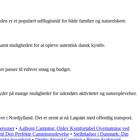
en er et populært udflugtsmål for både familier og naturelskere.
amt muligheden for at opleve autentisk dansk kystliv.
der passer til enhver smag og budget.
byder på mange muligheder for udendørs aktiviteter og naturoplevelser.
yer i Nordjylland. Det er nemt at nå Løgstør med offentlig transport.
personer
•
Aalborg Camping: Oplev Komfortabel Overnatning ved
til Den Perfekte Campingoplevelse
•
Stellpladser i Danmark: Din
tyske hovedstad
•
Drejby Strand Camping
•
Bjerge Sydstrand