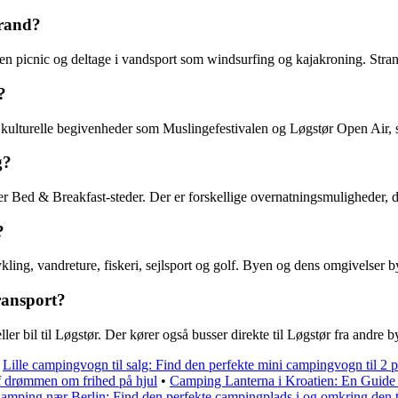
trand?
n picnic og deltage i vandsport som windsurfing og kajakroning. Strand
?
, kulturelle begivenheder som Muslingefestivalen og Løgstør Open Air, s
g?
ler Bed & Breakfast-steder. Der er forskellige overnatningsmuligheder, 
?
ling, vandreture, fiskeri, sejlsport og golf. Byen og dens omgivelser 
ransport?
r bil til Løgstør. Der kører også busser direkte til Løgstør fra andre b
•
Lille campingvogn til salg: Find den perfekte mini campingvogn til 2 
af drømmen om frihed på hjul
•
Camping Lanterna i Kroatien: En Guide 
amping nær Berlin: Find den perfekte campingplads i og omkring den 