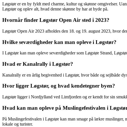
Løgstør er en by fyldt med charme, kultur og skønne omgivelser. Uanse
Løgstør og oplev alt, hvad denne skønne by har at byde på.
Hvornår finder Løgstør Open Air sted i 2023?
Løgstør Open Air 2023 afholdes den 18. og 19. august 2023, hvor der vi
Hvilke seværdigheder kan man opleve i Løgstør?
I Løgstør kan man opleve seværdigheder som Løgstør Strand, Løgstør 
Hvad er Kanalrally i Løgstør?
Kanalrally er en årlig begivenhed i Løgstør, hvor både og sejlbåde dy
Hvor ligger Løgstør, og hvad kendetegner byen?
Løgstør ligger i Nordjylland ved Limfjorden og er kendt for sin smukk
Hvad kan man opleve på Muslingefestivalen i Løgstø
På Muslingefestivalen i Løgstør kan man smage på lækre muslinger, n
lokale og turister.