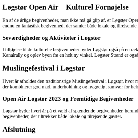
Løgstør Open Air – Kulturel Fornøjelse
En af de årlige begivenheder, man ikke må gå glip af, er Løgstør Ope
endnu en fantastisk begivenhed, der samler både lokale og tilrejsende.
Seværdigheder og Aktiviteter i Løgstør
I tilføjelse til de kulturelle begivenheder byder Løgstør også på en r
Kanalrally og oplev byen fra en helt ny vinkel. Løgstør Strand er også
Muslingefestival i Løgstør
Hvert år afholdes den traditionsrige Muslingefestival i Løgstør, hvo
der kombinerer god mad, underholdning og hyggeligt samvær for hele
Open Air Løgstør 2023 og Fremtidige Begivenheder
Løgstør byder hvert år på et væld af spændende begivenheder, herun
begivenheder, der tiltrækker både lokale og tilrejsende gæster.
Afslutning