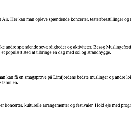
n Air. Her kan man opleve spændende koncerter, teaterforestillinger o
ække andre spændende seværdigheder og aktiviteter. Besøg Muslingefestiv
 et populært sted at tilbringe en dag med sol og strandhygge.
r man kan få en smagsprøve på Limfjordens bedste muslinger og andre lo
 familien.
der koncerter, kulturelle arrangementer og festivaler. Hold øje med 