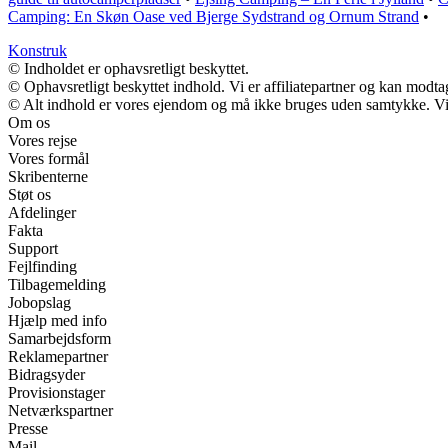
Camping: En Skøn Oase ved Bjerge Sydstrand og Ornum Strand
•
Konstruk
© Indholdet er ophavsretligt beskyttet.
© Ophavsretligt beskyttet indhold. Vi er affiliatepartner og kan modt
© Alt indhold er vores ejendom og må ikke bruges uden samtykke. Vi m
Om os
Vores rejse
Vores formål
Skribenterne
Støt os
Afdelinger
Fakta
Support
Fejlfinding
Tilbagemelding
Jobopslag
Hjælp med info
Samarbejdsform
Reklamepartner
Bidragsyder
Provisionstager
Netværkspartner
Presse
Mail