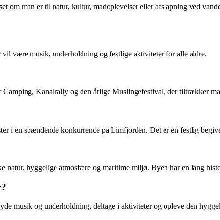
t om man er til natur, kultur, madoplevelser eller afslapning ved vandet
l være musik, underholdning og festlige aktiviteter for alle aldre.
Camping, Kanalrally og den årlige Muslingefestival, der tiltrækker ma
ster i en spændende konkurrence på Limfjorden. Det er en festlig begiven
e natur, hyggelige atmosfære og maritime miljø. Byen har en lang histor
r?
yde musik og underholdning, deltage i aktiviteter og opleve den hygge