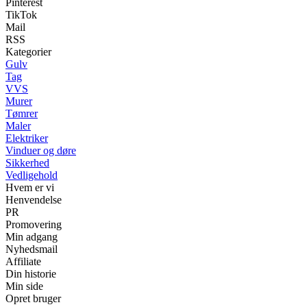
Pinterest
TikTok
Mail
RSS
Kategorier
Gulv
Tag
VVS
Murer
Tømrer
Maler
Elektriker
Vinduer og døre
Sikkerhed
Vedligehold
Hvem er vi
Henvendelse
PR
Promovering
Min adgang
Nyhedsmail
Affiliate
Din historie
Min side
Opret bruger