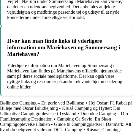
Vejret i Nærum under Sommersang i Mariehaven kan variere,
da det er en udendørs begivenhed. Det anbefales at tjekke
vejrudsigten og medbringe passende tøj og udstyr til at nyde
koncerterne under forskellige vejrforhold.
Hvor kan man finde links til yderligere
information om Mariehaven og Sommersang i
Mariehaven?
Yderligere information om Mariehaven og Sommersang i
Mariehaven kan findes på Mariehavens officielle hjemmeside
samt på deres sociale medieplatforme. Der kan også være
nyttige links og ressourcer på andre relevante hjemmesider og
online kilder.
Bøllingsø Camping – En perle ved Bøllingsø
•
Hej Oscar: Få Rabat på
Billeje med Oscar Biludlejning
•
Kruså Camping og Hytter: Din
Ultimative Campingoplevelse i Tyskland
•
Dueodde Camping – Din
Familiecamping Destination
•
Camping Ca Savio: En Skøn
Campingoplevelse i Italien
•
Guide til Campingpladser i Danmark: Alt
hvad du behøver at vide om DCU Camping
•
Røsnæs Camping: