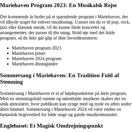
Mariehaven Program 2023: En Musikalsk Rejse
Det kommende år byder på et spændende program i Mariehaven, der
vil tilbyde noget for enhver musiksmag. Uanset om du er til pop, rock,
jazz eller klassisk musik, vil du kunne finde koncerter og
arrangementer, der passer til din smag. Hold øje med det fulde
program, så du ikke går glip af dine favoritkunstnere.
Mariehaven program 2023
Mariehaven priser
Mariehaven 2024 program
Mariehaven åbningstider
Sommersang i Mariehaven: En Tradition Fuld af
Stemning
Sommersang i Mariehaven er et af højdepunkterne på årets program.
Med en stemningsfuld ramme og talentfulde musikere skabes der en
unik atmosfære, hvor publikum kan synge med og nyde en aften under
åben himmel. Sommersang i Mariehaven 2024 vil være endnu en
fantastisk begivenhed for både unge og gamle musikentusiaster.
Englehuset: Et Magisk Omdrejningspunkt