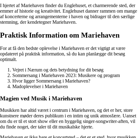
I hjertet af Mariehaven finder du Englehuset, et charmerende sted, der
emmer af historie og kreativitet. Englehuset danner rammen om mange
af koncerterne og arrangementerne i haven og bidrager til den særlige
stemning, der kendetegner Mariehaven.
Praktisk Information om Mariehaven
For at få den bedste oplevelse i Mariehaven er det vigtigt at være
opdateret på praktisk information, så du kan planlægge dit besøg
optimalt.
Vejret i Nærum og dets betydning for dit besøg
Sommersang i Mariehaven 2023: Musikere og program
Hvor ligger Sommersang i Mariehaven?
Madoplevelser i Mariehaven
Magien ved Musik i Mariehaven
Musikken har altid været i centrum i Mariehaven, og det er her, store
kunstnere møder deres publikum i en intim og unik atmosfære. Uanset
om du er til et stort show eller en hyggelig singer-songwriter-aften, vil
du finde noget, der taler til dit musikalske hjerte.
Mariehaven er ikke bare et koncertsted – det er et sted, hvor musikken