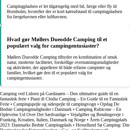
Campingpladsen er let tilgængelig med bil, færge eller fly til
Bornholm, hvorefter der er kort køreafstand til campingpladsen
fra færgehavnen eller lufthavnen.
Hvad gør Møllers Dueodde Camping til et
populært valg for campingentusiaster?
Møllers Dueodde Camping tilbyder en kombination af smuk
natur, moderne faciliteter, forskellige overnatningsmuligheder
og aktiviteter, der appellerer til både erfarne campister og
familier, hvilket gør den til et populært valg for
campingentusiaster.
Camping ved Lidoen på Gardasøen – Den ultimative guide til en
fantastisk ferie
•
Piani di Clodia Camping – En Guide til en Fantastisk
Ferie
•
Campingspejle og sidespejle til campingvogn
•
Opdag De
Bedste Campingmuligheder i Danmark
•
Camping Rubicone – En
Oplevelse Ud Over Det Sædvanlige
•
Vejafgifter og Betalingsveje i
Frankrig, Kroatien, Italien, Danmark og Norge
•
Årets Campingplads
2023: Danmarks Bedste Campingplads
•
Hessellund Sø Camping: Din