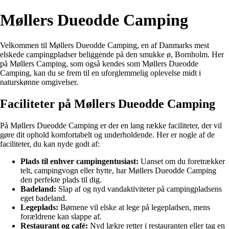
Møllers Dueodde Camping
Velkommen til Møllers Dueodde Camping, en af Danmarks mest
elskede campingpladser beliggende på den smukke ø, Bornholm. Her
på Møllers Camping, som også kendes som Møllers Dueodde
Camping, kan du se frem til en uforglemmelig oplevelse midt i
naturskønne omgivelser.
Faciliteter på Møllers Dueodde Camping
På Møllers Dueodde Camping er der en lang række faciliteter, der vil
gøre dit ophold komfortabelt og underholdende. Her er nogle af de
faciliteter, du kan nyde godt af:
Plads til enhver campingentusiast:
Uanset om du foretrækker
telt, campingvogn eller hytte, har Møllers Dueodde Camping
den perfekte plads til dig.
Badeland:
Slap af og nyd vandaktiviteter på campingpladsens
eget badeland.
Legeplads:
Børnene vil elske at lege på legepladsen, mens
forældrene kan slappe af.
Restaurant og café:
Nyd lækre retter i restauranten eller tag en