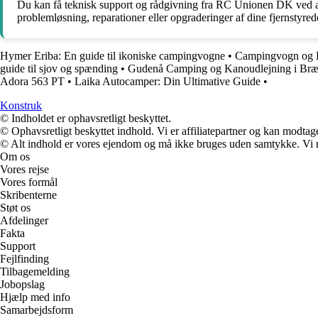
Du kan få teknisk support og rådgivning fra RC Unionen DK ved at 
problemløsning, reparationer eller opgraderinger af dine fjernstyred
Hymer Eriba: En guide til ikoniske campingvogne
•
Campingvogn og B
guide til sjov og spænding
•
Gudenå Camping og Kanoudlejning i Bræ
Adora 563 PT
•
Laika Autocamper: Din Ultimative Guide
•
Konstruk
© Indholdet er ophavsretligt beskyttet.
© Ophavsretligt beskyttet indhold. Vi er affiliatepartner og kan modtag
© Alt indhold er vores ejendom og må ikke bruges uden samtykke. Vi mod
Om os
Vores rejse
Vores formål
Skribenterne
Støt os
Afdelinger
Fakta
Support
Fejlfinding
Tilbagemelding
Jobopslag
Hjælp med info
Samarbejdsform