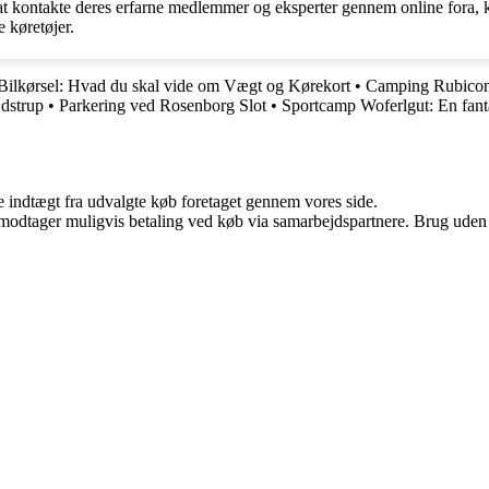
kontakte deres erfarne medlemmer og eksperter gennem online fora, klu
e køretøjer.
ilkørsel: Hvad du skal vide om Vægt og Kørekort
•
Camping Rubicon
dstrup
•
Parkering ved Rosenborg Slot
•
Sportcamp Woferlgut: En fantas
e indtægt fra udvalgte køb foretaget gennem vores side.
tager muligvis betaling ved køb via samarbejdspartnere. Brug uden till