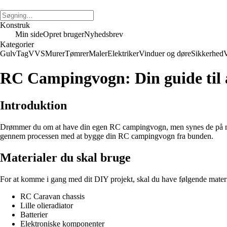
Konstruk
Min side
Opret bruger
Nyhedsbrev
Kategorier
Gulv
Tag
VVS
Murer
Tømrer
Maler
Elektriker
Vinduer og døre
Sikkerhed
V
RC Campingvogn: Din guide til
Introduktion
Drømmer du om at have din egen RC campingvogn, men synes de på marked
gennem processen med at bygge din RC campingvogn fra bunden.
Materialer du skal bruge
For at komme i gang med dit DIY projekt, skal du have følgende materi
RC Caravan chassis
Lille olieradiator
Batterier
Elektroniske komponenter