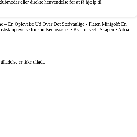
bmøder eller direkte henvendelse for at få hjælp til
e – En Oplevelse Ud Over Det Sædvanlige
•
Flaten Minigolf: En
tisk oplevelse for sportsentusiaster
•
Kystmuseet i Skagen
•
Adria
adelse er ikke tilladt.