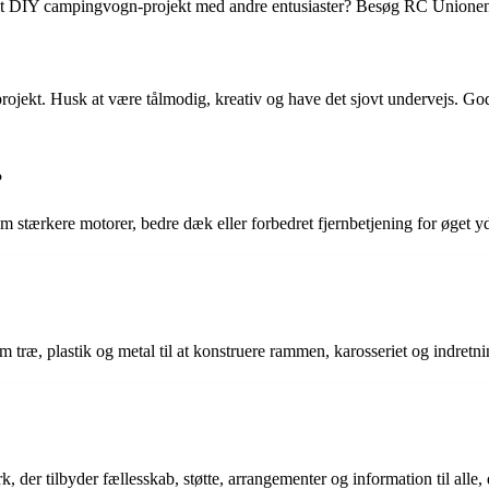
e dit DIY campingvogn-projekt med andre entusiaster? Besøg RC Unionen.
ojekt. Husk at være tålmodig, kreativ og have det sjovt undervejs. God
?
 stærkere motorer, bedre dæk eller forbedret fjernbetjening for øget y
træ, plastik og metal til at konstruere rammen, karosseriet og indretn
 tilbyder fællesskab, støtte, arrangementer og information til alle, der