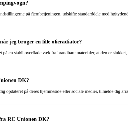
ampingvogn?
dstillingerne på fjernbetjeningen, udskifte standarddele med højtyden
år jeg bruger en lille olieradiator?
ret på en stabil overflade væk fra brandbare materialer, at den er slukket
 Unionen DK?
opdateret på deres hjemmeside eller sociale medier, tilmelde dig arran
g fra RC Unionen DK?