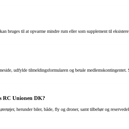
der kan bruges til at opvarme mindre rum eller som supplement til eksis
ide, udfylde tilmeldingsformularen og betale medlemskontingentet. So
 hos RC Unionen DK?
tøjer, herunder biler, både, fly og droner, samt tilbehør og reservedel