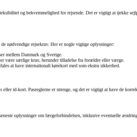
ksibilitet og bekvemmelighed for rejsende. Det er vigtigt at tjekke sejlp
e nødvendige rejsekrav. Her er nogle vigtige oplysninger:
ejser mellem Danmark og Sverige.
r være særlige krav, herunder tilladelse fra forældre eller værge.
ales at have internationalt kørekort med som ekstra sikkerhed.
eller id-kort. Pasreglerne er strenge, og det er vigtigt at have de korr
eneste oplysninger om færgeforbindelsen, inklusive eventuelle ændringer