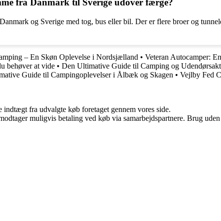
mme fra Danmark til Sverige udover færge?
anmark og Sverige med tog, bus eller bil. Der er flere broer og tunnele
ping – En Skøn Oplevelse i Nordsjælland
•
Veteran Autocamper: En 
u behøver at vide
•
Den Ultimative Guide til Camping og Udendørsaktiv
mative Guide til Campingoplevelser i Ålbæk og Skagen
•
Vejlby Fed C
e indtægt fra udvalgte køb foretaget gennem vores side.
tager muligvis betaling ved køb via samarbejdspartnere. Brug uden till