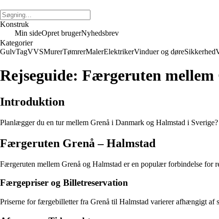
Konstruk
Min side
Opret bruger
Nyhedsbrev
Kategorier
Gulv
Tag
VVS
Murer
Tømrer
Maler
Elektriker
Vinduer og døre
Sikkerhed
V
Rejseguide: Færgeruten mellem
Introduktion
Planlægger du en tur mellem Grenå i Danmark og Halmstad i Sverige? Her
Færgeruten Grenå – Halmstad
Færgeruten mellem Grenå og Halmstad er en populær forbindelse for re
Færgepriser og Billetreservation
Priserne for færgebilletter fra Grenå til Halmstad varierer afhængigt af 