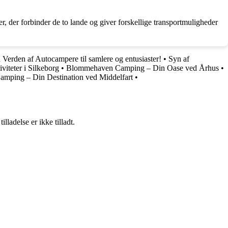
r, der forbinder de to lande og giver forskellige transportmuligheder
Verden af Autocampere til samlere og entusiaster!
•
Syn af
iteter i Silkeborg
•
Blommehaven Camping – Din Oase ved Århus
•
amping – Din Destination ved Middelfart
•
adelse er ikke tilladt.