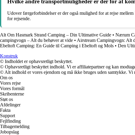
Hvilke andre transportmuligheder er der for at ko
Udover færgeforbindelser er der også mulighed for at rejse mellem D
for rejsende.
Alt Om Hasmark Strand Camping – Din Ultimative Guide
•
Nærum Cam
campingvogn – Alt du behøver at vide
•
Airstream Campingvogn: Alt d
Ebeltoft Camping: En Guide til Camping i Ebeltoft og Mols
•
Den Ulti
Konstruk
© Indholdet er ophavsretligt beskyttet.
© Ophavsretligt beskyttet indhold. Vi er affiliatepartner og kan modtag
© Alt indhold er vores ejendom og må ikke bruges uden samtykke. Vi mod
Om os
Vores rejse
Vores formål
Skribenterne
Støt os
Afdelinger
Fakta
Support
Fejlfinding
Tilbagemelding
Jobopslag