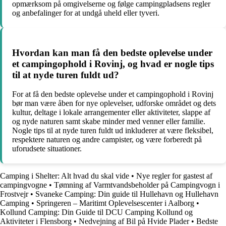
opmærksom på omgivelserne og følge campingpladsens regler
og anbefalinger for at undgå uheld eller tyveri.
Hvordan kan man få den bedste oplevelse under
et campingophold i Rovinj, og hvad er nogle tips
til at nyde turen fuldt ud?
For at få den bedste oplevelse under et campingophold i Rovinj
bør man være åben for nye oplevelser, udforske området og dets
kultur, deltage i lokale arrangementer eller aktiviteter, slappe af
og nyde naturen samt skabe minder med venner eller familie.
Nogle tips til at nyde turen fuldt ud inkluderer at være fleksibel,
respektere naturen og andre campister, og være forberedt på
uforudsete situationer.
Camping i Shelter: Alt hvad du skal vide
•
Nye regler for gastest af
campingvogne
•
Tømning af Varmtvandsbeholder på Campingvogn i
Frostvejr
•
Svaneke Camping: Din guide til Hullehavn og Hullehavn
Camping
•
Springeren – Maritimt Oplevelsescenter i Aalborg
•
Kollund Camping: Din Guide til DCU Camping Kollund og
Aktiviteter i Flensborg
•
Nedvejning af Bil på Hvide Plader
•
Bedste