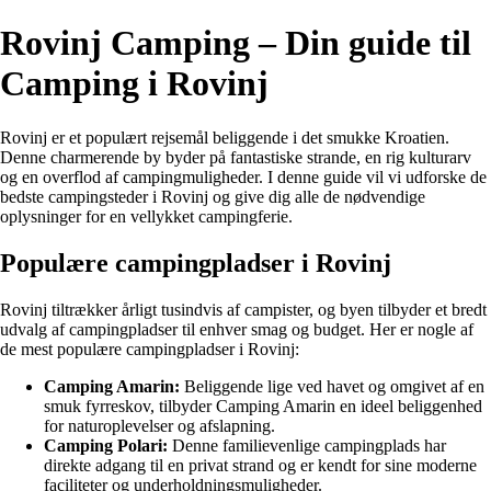
Rovinj Camping – Din guide til
Camping i Rovinj
Rovinj er et populært rejsemål beliggende i det smukke Kroatien.
Denne charmerende by byder på fantastiske strande, en rig kulturarv
og en overflod af campingmuligheder. I denne guide vil vi udforske de
bedste campingsteder i Rovinj og give dig alle de nødvendige
oplysninger for en vellykket campingferie.
Populære campingpladser i Rovinj
Rovinj tiltrækker årligt tusindvis af campister, og byen tilbyder et bredt
udvalg af campingpladser til enhver smag og budget. Her er nogle af
de mest populære campingpladser i Rovinj:
Camping Amarin:
Beliggende lige ved havet og omgivet af en
smuk fyrreskov, tilbyder Camping Amarin en ideel beliggenhed
for naturoplevelser og afslapning.
Camping Polari:
Denne familievenlige campingplads har
direkte adgang til en privat strand og er kendt for sine moderne
faciliteter og underholdningsmuligheder.