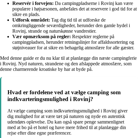
Reservér i forvejen:
Da campingpladserne i Rovinj kan være
populære i højsæsonen, anbefales det at reservere i god tid for at
sikre en plads.
Udforsk området:
Tag dig tid til at udforske de
omkringliggende seværdigheder, herunder den gamle bydel i
Rovinj, strande og naturskønne vandrestier.
Vær opmærksom på regler:
Respekter reglerne på
campingpladsen, herunder retningslinjer for affaldssortering og
støjniveauer for at sikre en behagelig atmosfære for alle gæster.
Med denne guide er du nu klar til at planlægge din næste campingferie
i Rovinj. Nyd naturen, strandene og den afslappede atmosfære, som
denne charmerende kroatiske by har at byde på.
Hvad er fordelene ved at vælge camping som
indkvarteringsmulighed i Rovinj?
At vælge camping som indkvarteringsmulighed i Rovinj giver
dig mulighed for at være tæt på naturen og nyde en autentisk
udendørs oplevelse. Du kan også spare penge sammenlignet
med at bo på et hotel og have mere frihed til at planlægge din
rejse efter dine egne præferencer.