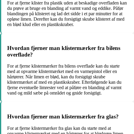
For at fjerne klister fra plastik uden at beskadige overfladen kan
du prøve at bruge en blanding af varmt vand og eddike. Påfør
blandingen på klisteret og lad det sidde i et par minutter for at
opløse limen. Derefter kan du forsigtigt skrabe klisteret af med
en blød klud eller en plastikskraber.
Hvordan fjerner man klistermærker fra bilens
overflade?
For at fjerne klistermærker fra bilens overflade kan du starte
med at opvarme klistermærket med en varmepistol eller en
hårtørrer. Når limen er blød, kan du forsigtigt skrabe
klistermærket af med en plastikskraber. Efterfølgende kan du
fjerne eventuelle limrester ved at påføre en blanding af varmt
vand og mild sæbe på området og gnide forsigtigt.
Hvordan fjerner man klistermærker fra glas?
For at fjerne klistermærker fra glas kan du starte med at
opvarme klistermærket med en hårtørrer for at blødgøre limen.