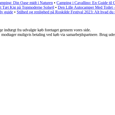
mping: Din Oase midt i Naturen
•
Camping i Cavallino: En Guide til
t Tæt Kig på Topmoderne Solsejl
•
Den Lille Autocamper Med Toilet – 
lv guide
•
Stilhed og renlighed på Roskilde Festival 2023: Alt hvad du 
age indtægt fra udvalgte køb foretaget gennem vores side.
odtager muligvis betaling ved køb via samarbejdspartnere. Brug uden ti