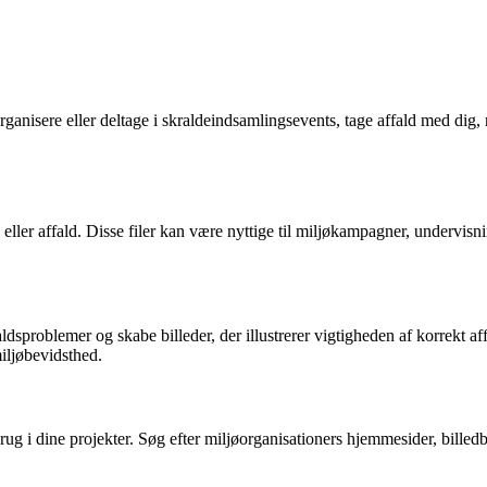
isere eller deltage i skraldeindsamlingsevents, tage affald med dig, når 
d eller affald. Disse filer kan være nyttige til miljøkampagner, undervis
problemer og skabe billeder, der illustrerer vigtigheden af korrekt af
iljøbevidsthed.
rug i dine projekter. Søg efter miljøorganisationers hjemmesider, billedb