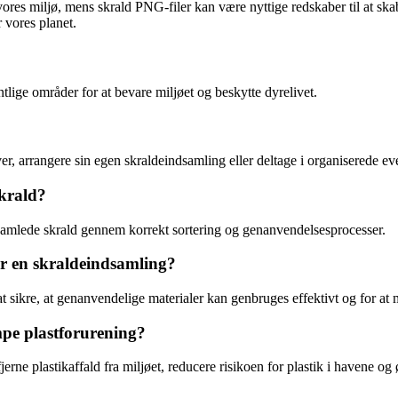
te vores miljø, mens skrald PNG-filer kan være nyttige redskaber til at
r vores planet.
tlige områder for at bevare miljøet og beskytte dyrelivet.
iver, arrangere sin egen skraldeindsamling eller deltage i organiserede 
skrald?
ndsamlede skrald gennem korrekt sortering og genanvendelsesprocesser.
der en skraldeindsamling?
at sikre, at genanvendelige materialer kan genbruges effektivt og for at
pe plastforurening?
jerne plastikaffald fra miljøet, reducere risikoen for plastik i havene