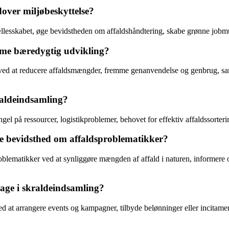
over miljøbeskyttelse?
fællesskabet, øge bevidstheden om affaldshåndtering, skabe grønne jobmu
mme bæredygtig udvikling?
ed at reducere affaldsmængder, fremme genanvendelse og genbrug, samt
raldeindsamling?
på ressourcer, logistikproblemer, behovet for effektiv affaldssortering
e bevidsthed om affaldsproblematikker?
blematikker ved at synliggøre mængden af affald i naturen, informere o
tage i skraldeindsamling?
ed at arrangere events og kampagner, tilbyde belønninger eller incitam