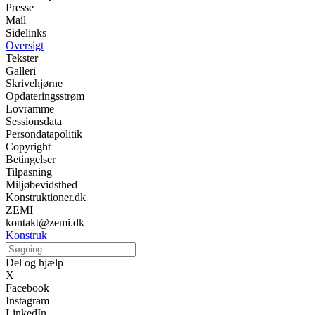
Presse
Mail
Sidelinks
Oversigt
Tekster
Galleri
Skrivehjørne
Opdateringsstrøm
Lovramme
Sessionsdata
Persondatapolitik
Copyright
Betingelser
Tilpasning
Miljøbevidsthed
Konstruktioner.dk
ZEMI
kontakt@zemi.dk
Konstruk
Del og hjælp
X
Facebook
Instagram
LinkedIn