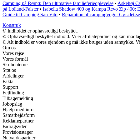
Camping på Rømø: Den ultimative familieferieoplevelse
•
Askehøj Ca
på Lolland-Falster
•
Isabella Shadow 400 og Kampa Revo Zip 400: E
Guide til Camping San Vito
•
Reparation af campingvogn: Gør-det-se
Konstruk
© Indholdet er ophavsretligt beskyttet.
© Ophavsretligt beskyttet indhold. Vi er affiliatepartner og kan modt
© Alt indhold er vores ejendom og må ikke bruges uden samtykke. Vi m
Om os
Vores rejse
Vores formål
Skribenterne
Støt os
Afdelinger
Fakta
Support
Fejlfinding
Tilbagemelding
Jobopslag
Hjælp med info
Samarbejdsform
Reklamepartner
Bidragsyder
Provisionstager
Netværkspartner