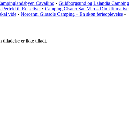
 Campinglandsbyen Cavallino
•
Guldborgsund og Lalandia Camping
Perfekt til Rejselivet
•
Camping Cisano San Vito – Din Ultimative
skal vide
•
Norcenni Girasole Camping – En skøn ferieoplevelse
•
lladelse er ikke tilladt.