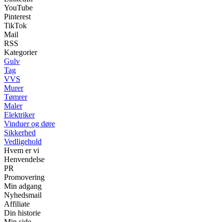
YouTube
Pinterest
TikTok
Mail
RSS
Kategorier
Gulv
Tag
VVS
Murer
Tømrer
Maler
Elektriker
Vinduer og døre
Sikkerhed
Vedligehold
Hvem er vi
Henvendelse
PR
Promovering
Min adgang
Nyhedsmail
Affiliate
Din historie
Min side