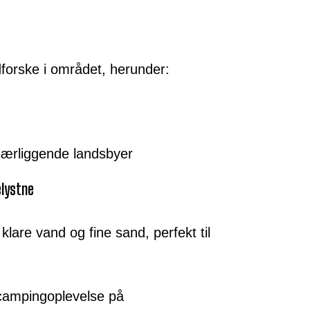
udforske i området, herunder:
nærliggende landsbyer
elystne
klare vand og fine sand, perfekt til
k campingoplevelse på