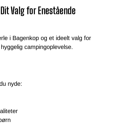
it Valg for Enestående
e i Bagenkop og et ideelt valg for
 hyggelig campingoplevelse.
du nyde:
liteter
 børn