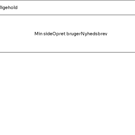
ligehold
Min side
Opret bruger
Nyhedsbrev