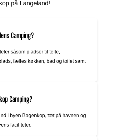
kop på Langeland!
rdens Camping?
ter såsom pladser til telte,
ds, fælles køkken, bad og toilet samt
nkop Camping?
nd i byen Bagenkop, tæt på havnen og
ns faciliteter.