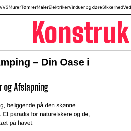
VVS
Murer
Tømrer
Maler
Elektriker
Vinduer og døre
Sikkerhed
Ved
Konstruk
mping – Din Oase i
 og Afslapning
g, beliggende på den skønne
Et paradis for naturelskere og de,
tæt på havet.