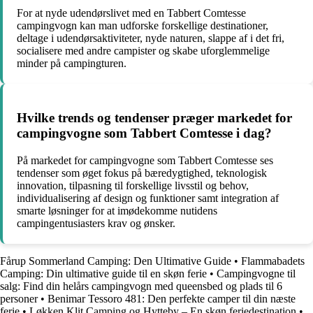
For at nyde udendørslivet med en Tabbert Comtesse
campingvogn kan man udforske forskellige destinationer,
deltage i udendørsaktiviteter, nyde naturen, slappe af i det fri,
socialisere med andre campister og skabe uforglemmelige
minder på campingturen.
Hvilke trends og tendenser præger markedet for
campingvogne som Tabbert Comtesse i dag?
På markedet for campingvogne som Tabbert Comtesse ses
tendenser som øget fokus på bæredygtighed, teknologisk
innovation, tilpasning til forskellige livsstil og behov,
individualisering af design og funktioner samt integration af
smarte løsninger for at imødekomme nutidens
campingentusiasters krav og ønsker.
Fårup Sommerland Camping: Den Ultimative Guide
•
Flammabadets
Camping: Din ultimative guide til en skøn ferie
•
Campingvogne til
salg: Find din helårs campingvogn med queensbed og plads til 6
personer
•
Benimar Tessoro 481: Den perfekte camper til din næste
ferie
•
Løkken Klit Camping og Hytteby – En skøn feriedestination
•