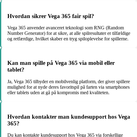
Hvordan sikrer Vega 365 fair spil?
Vega 365 anvender avanceret teknologi som RNG (Random
Number Generator) for at sikre, at alle spilresultater er tilfældige
og retfærdige, hvilket skaber en tryg spiloplevelse for spillerne.
Kan man spille på Vega 365 via mobil eller
tablet?
Ja, Vega 365 tilbyder en mobilvenlig platform, der giver spillere
mulighed for at nyde deres favoritspil på farten via smartphones
eller tablets uden at gå på kompromis med kvaliteten.
Hvordan kontakter man kundesupport hos Vega
365?
Du kan kontakte kundesupport hos Vega 365 via forskellige