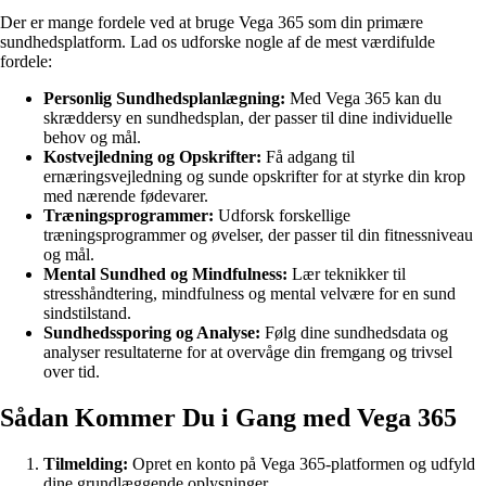
Der er mange fordele ved at bruge Vega 365 som din primære
sundhedsplatform. Lad os udforske nogle af de mest værdifulde
fordele:
Personlig Sundhedsplanlægning:
Med Vega 365 kan du
skræddersy en sundhedsplan, der passer til dine individuelle
behov og mål.
Kostvejledning og Opskrifter:
Få adgang til
ernæringsvejledning og sunde opskrifter for at styrke din krop
med nærende fødevarer.
Træningsprogrammer:
Udforsk forskellige
træningsprogrammer og øvelser, der passer til din fitnessniveau
og mål.
Mental Sundhed og Mindfulness:
Lær teknikker til
stresshåndtering, mindfulness og mental velvære for en sund
sindstilstand.
Sundhedssporing og Analyse:
Følg dine sundhedsdata og
analyser resultaterne for at overvåge din fremgang og trivsel
over tid.
Sådan Kommer Du i Gang med Vega 365
Tilmelding:
Opret en konto på Vega 365-platformen og udfyld
dine grundlæggende oplysninger.