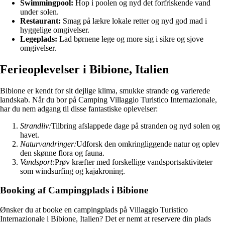
Swimmingpool:
Hop i poolen og nyd det forfriskende vand
under solen.
Restaurant:
Smag på lækre lokale retter og nyd god mad i
hyggelige omgivelser.
Legeplads:
Lad børnene lege og more sig i sikre og sjove
omgivelser.
Ferieoplevelser i Bibione, Italien
Bibione er kendt for sit dejlige klima, smukke strande og varierede
landskab. Når du bor på Camping Villaggio Turistico Internazionale,
har du nem adgang til disse fantastiske oplevelser:
Strandliv:
Tilbring afslappede dage på stranden og nyd solen og
havet.
Naturvandringer:
Udforsk den omkringliggende natur og oplev
den skønne flora og fauna.
Vandsport:
Prøv kræfter med forskellige vandsportsaktiviteter
som windsurfing og kajakroning.
Booking af Campingplads i Bibione
Ønsker du at booke en campingplads på Villaggio Turistico
Internazionale i Bibione, Italien? Det er nemt at reservere din plads