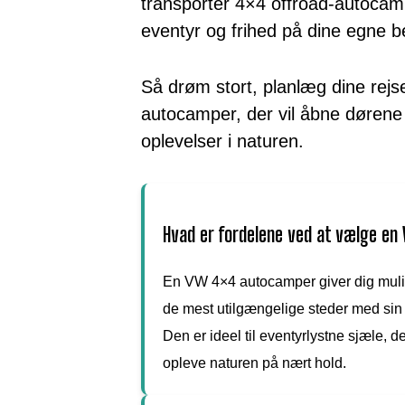
transporter 4×4 offroad-autocam
eventyr og frihed på dine egne be
Så drøm stort, planlæg dine rejs
autocamper, der vil åbne dørene 
oplevelser i naturen.
Hvad er fordelene ved at vælge e
En VW 4×4 autocamper giver dig mulig
de mest utilgængelige steder med sin 
Den er ideel til eventyrlystne sjæle, 
opleve naturen på nært hold.