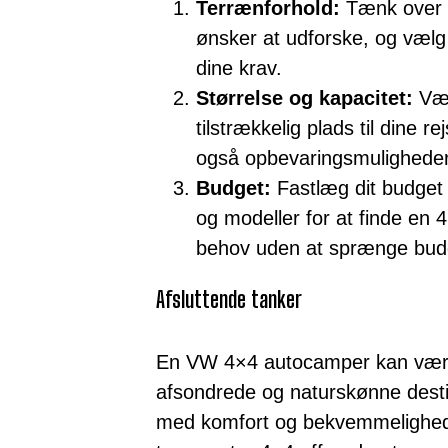
Terrænforhold:
Tænk over h
ønsker at udforske, og vælg
dine krav.
Størrelse og kapacitet:
Væl
tilstrækkelig plads til dine 
også opbevaringsmuligheder o
Budget:
Fastlæg dit budget
og modeller for at finde en
behov uden at sprænge budg
Afsluttende tanker
En VW 4×4 autocamper kan være d
afsondrede og naturskønne dest
med komfort og bekvemmelighed.