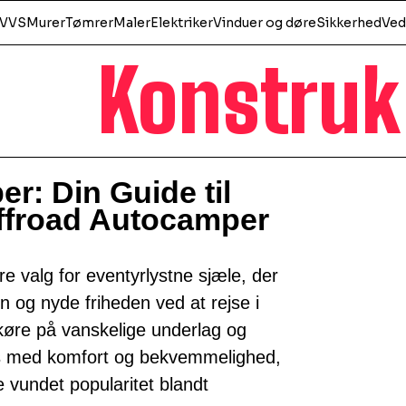
VVS
Murer
Tømrer
Maler
Elektriker
Vinduer og døre
Sikkerhed
Ved
Konstruk
: Din Guide til
offroad Autocamper
valg for eventyrlystne sjæle, der
n og nyde friheden ved at rejse i
køre på vanskelige underlag og
s med komfort og bekvemmelighed,
 vundet popularitet blandt