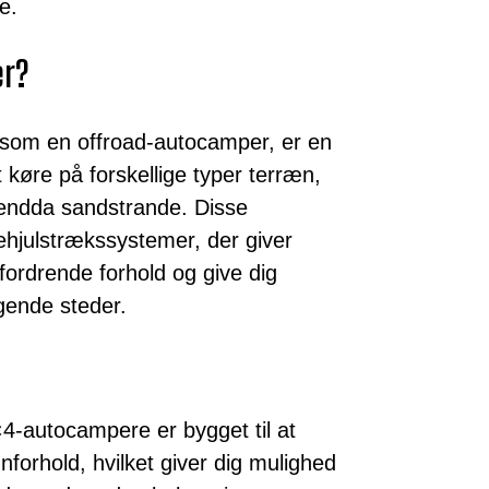
e.
er?
som en offroad-autocamper, er en
t køre på forskellige typer terræn,
 endda sandstrande. Disse
ehjulstrækssystemer, der giver
ordrende forhold og give dig
ggende steder.
-autocampere er bygget til at
nforhold, hvilket giver dig mulighed