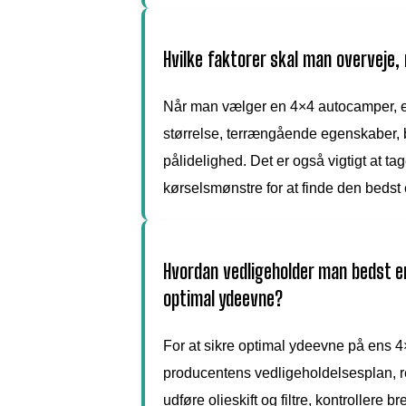
Hvilke faktorer skal man overveje
Når man vælger en 4×4 autocamper, er 
størrelse, terrængående egenskaber, b
pålidelighed. Det er også vigtigt at t
kørselsmønstre for at finde den beds
Hvordan vedligeholder man bedst e
optimal ydeevne?
For at sikre optimal ydeevne på ens 4×
producentens vedligeholdelsesplan, r
udføre olieskift og filtre, kontrollere