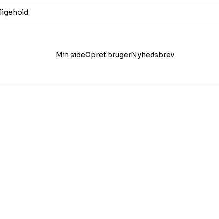
ligehold
Min side
Opret bruger
Nyhedsbrev