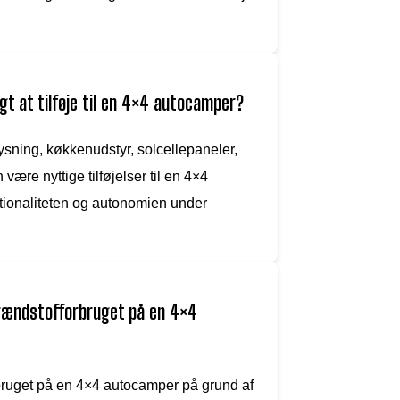
gt at tilføje til en 4×4 autocamper?
ysning, køkkenudstyr, solcellepaneler,
ære nyttige tilføjelser til en 4×4
ktionaliteten og autonomien under
brændstofforbruget på en 4×4
bruget på en 4×4 autocamper på grund af