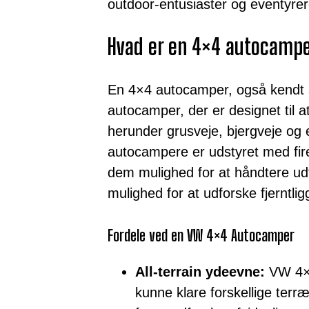
outdoor-entusiaster og eventyrer
Hvad er en 4×4 autocamp
En 4×4 autocamper, også kendt 
autocamper, der er designet til a
herunder grusveje, bjergveje og
autocampere er udstyret med fir
dem mulighed for at håndtere udf
mulighed for at udforske fjerntli
Fordele ved en VW 4×4 Autocamper
All-terrain ydeevne:
VW 4×4
kunne klare forskellige terræ