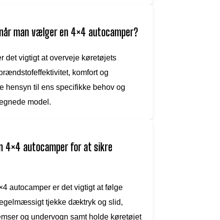
, når man vælger en 4×4 autocamper?
det vigtigt at overveje køretøjets
rændstofeffektivitet, komfort og
age hensyn til ens specifikke behov og
t egnede model.
n 4×4 autocamper for at sikre
4 autocamper er det vigtigt at følge
egelmæssigt tjekke dæktryk og slid,
 bremser og undervogn samt holde køretøjet