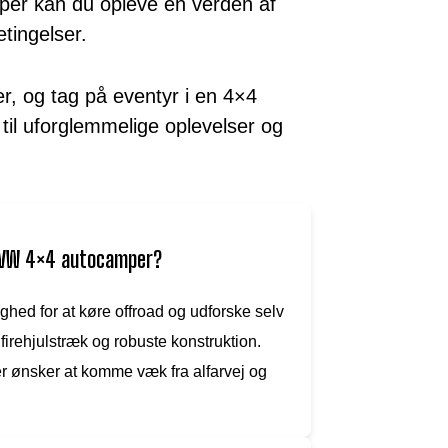
per kan du opleve en verden af
tingelser.
er, og tag på eventyr i en 4×4
til uforglemmelige oplevelser og
n VW 4×4 autocamper?
hed for at køre offroad og udforske selv
firehjulstræk og robuste konstruktion.
der ønsker at komme væk fra alfarvej og