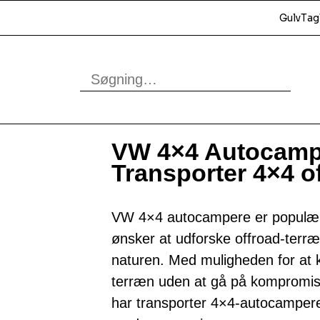
Gulv
Tag
VW 4×4 Autocamper
Transporter 4×4 
VW 4×4 autocampere er populære 
ønsker at udforske offroad-terræ
naturen. Med muligheden for at 
terræn uden at gå på kompromi
har transporter 4×4-autocampere