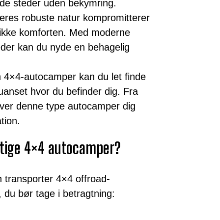
ende steder uden bekymring.
eres robuste natur kompromitterer
 ikke komforten. Med moderne
eder kan du nyde en behagelig
4×4-autocamper kan du let finde
, uanset hvor du befinder dig. Fra
giver denne type autocamper dig
ation.
gtige 4×4 autocamper?
n transporter 4×4 offroad-
, du bør tage i betragtning: