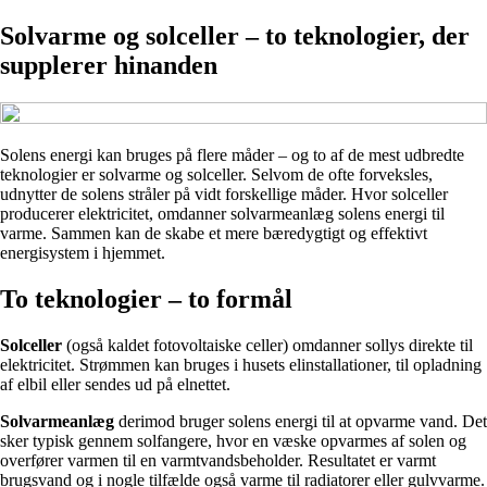
Solvarme og solceller – to teknologier, der
supplerer hinanden
Solens energi kan bruges på flere måder – og to af de mest udbredte
teknologier er solvarme og solceller. Selvom de ofte forveksles,
udnytter de solens stråler på vidt forskellige måder. Hvor solceller
producerer elektricitet, omdanner solvarmeanlæg solens energi til
varme. Sammen kan de skabe et mere bæredygtigt og effektivt
energisystem i hjemmet.
To teknologier – to formål
Solceller
(også kaldet fotovoltaiske celler) omdanner sollys direkte til
elektricitet. Strømmen kan bruges i husets elinstallationer, til opladning
af elbil eller sendes ud på elnettet.
Solvarmeanlæg
derimod bruger solens energi til at opvarme vand. Det
sker typisk gennem solfangere, hvor en væske opvarmes af solen og
overfører varmen til en varmtvandsbeholder. Resultatet er varmt
brugsvand og i nogle tilfælde også varme til radiatorer eller gulvvarme.