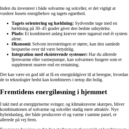
Inden du investerer i både solvarme og solceller, er det vigtigt at
vurdere husets energibehov og tagets egnethed.
Tagets orientering og hældning:
Sydvendte tage med en
hældning på 30–45 grader giver den bedste udnyttelse.
Plads:
Et kombineret anlæg kræver mere tagareal end ét system
alene.
Økonomi:
Selvom investeringen er større, kan den samlede
besparelse over tid være betydelig.
Integration med eksisterende systemer:
Har du allerede
fjernvarme eller varmepumpe, kan solvarmen fungere som et
supplement snarere end en erstatning.
Det kan være en god idé at få en energirådgiver til at beregne, hvordan
de to teknologier bedst kan kombineres i netop din bolig.
Fremtidens energiløsning i hjemmet
I takt med at energipriserne svinger, og klimakravene skærpes, bliver
kombinationen af solvarme og solceller stadig mere attraktiv. Nye
hybridanlæg, der både producerer el og varme i samme panel, er
allerede på vej frem.