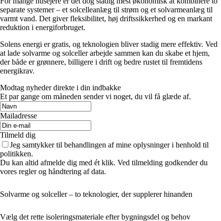
For mange husejere er det dog stadig mest økonomisk at kombinere to
separate systemer – et solcelleanlæg til strøm og et solvarmeanlæg til
varmt vand. Det giver fleksibilitet, høj driftssikkerhed og en markant
reduktion i energiforbruget.
Solens energi er gratis, og teknologien bliver stadig mere effektiv. Ved
at lade solvarme og solceller arbejde sammen kan du skabe et hjem,
der både er grønnere, billigere i drift og bedre rustet til fremtidens
energikrav.
Modtag nyheder direkte i din indbakke
Et par gange om måneden sender vi noget, du vil få glæde af.
Mailadresse
Tilmeld dig
Jeg samtykker til behandlingen af mine oplysninger i henhold til
politikken.
Du kan altid afmelde dig med ét klik. Ved tilmelding godkender du
vores regler og håndtering af data.
Solvarme og solceller – to teknologier, der supplerer hinanden
Vælg det rette isoleringsmateriale efter bygningsdel og behov