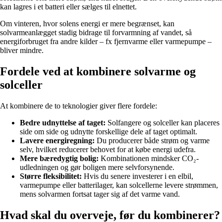
kan lagres i et batteri eller sælges til elnettet.
Om vinteren, hvor solens energi er mere begrænset, kan
solvarmeanlægget stadig bidrage til forvarmning af vandet, så
energiforbruget fra andre kilder – fx fjernvarme eller varmepumpe –
bliver mindre.
Fordele ved at kombinere solvarme og
solceller
At kombinere de to teknologier giver flere fordele:
Bedre udnyttelse af taget:
Solfangere og solceller kan placeres
side om side og udnytte forskellige dele af taget optimalt.
Lavere energiregning:
Du producerer både strøm og varme
selv, hvilket reducerer behovet for at købe energi udefra.
Mere bæredygtig bolig:
Kombinationen mindsker CO₂-
udledningen og gør boligen mere selvforsynende.
Større fleksibilitet:
Hvis du senere investerer i en elbil,
varmepumpe eller batterilager, kan solcellerne levere strømmen,
mens solvarmen fortsat tager sig af det varme vand.
Hvad skal du overveje, før du kombinerer?