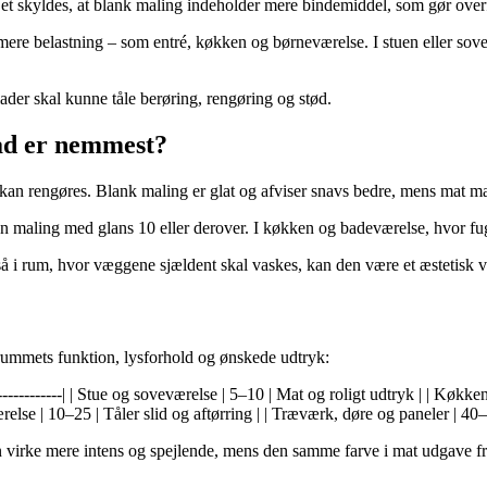
 Det skyldes, at blank maling indeholder mere bindemiddel, som gør ove
ere belastning – som entré, køkken og børneværelse. I stuen eller sove
lader skal kunne tåle berøring, rengøring og stød.
vad er nemmest?
 kan rengøres. Blank maling er glat og afviser snavs bedre, mens mat mali
 maling med glans 10 eller derover. I køkken og badeværelse, hvor fugt 
 i rum, hvor væggene sjældent skal vaskes, kan den være et æstetisk v
 rummets funktion, lysforhold og ønskede udtryk:
--------------| | Stue og soveværelse | 5–10 | Mat og roligt udtryk | | Køk
se | 10–25 | Tåler slid og aftørring | | Træværk, døre og paneler | 40–8
an virke mere intens og spejlende, mens den samme farve i mat udgave 