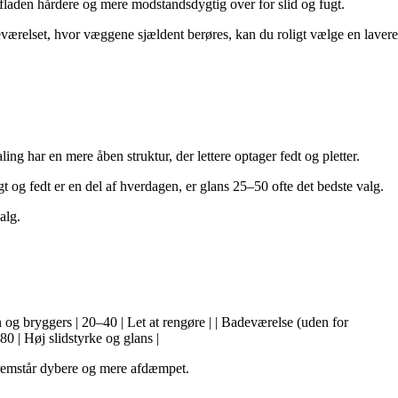
rfladen hårdere og mere modstandsdygtig over for slid og fugt.
værelset, hvor væggene sjældent berøres, kan du roligt vælge en lavere
ng har en mere åben struktur, der lettere optager fedt og pletter.
og fedt er en del af hverdagen, er glans 25–50 ofte det bedste valg.
alg.
ken og bryggers | 20–40 | Let at rengøre | | Badeværelse (uden for
0 | Høj slidstyrke og glans |
fremstår dybere og mere afdæmpet.