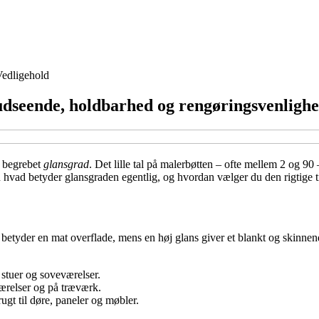
edligehold
udseende, holdbarhed og rengøringsvenligh
å begrebet
glansgrad
. Det lille tal på malerbøtten – ofte mellem 2 og 9
 hvad betyder glansgraden egentlig, og hvordan vælger du den rigtige ti
betyder en mat overflade, mens en høj glans giver et blankt og skinnende
 stuer og soveværelser.
værelser og på træværk.
ugt til døre, paneler og møbler.