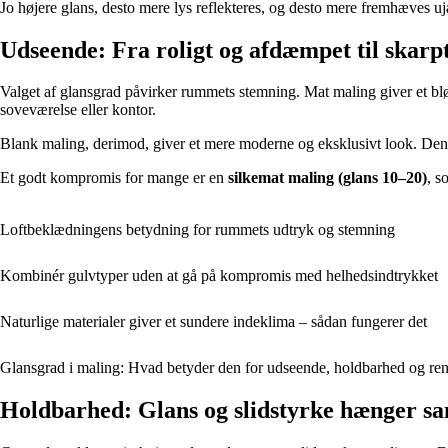
Jo højere glans, desto mere lys reflekteres, og desto mere fremhæves u
Udseende: Fra roligt og afdæmpet til skar
Valget af glansgrad påvirker rummets stemning. Mat maling giver et blød
soveværelse eller kontor.
Blank maling, derimod, giver et mere moderne og eksklusivt look. Den r
Et godt kompromis for mange er en
silkemat maling (glans 10–20)
, s
Loftbeklædningens betydning for rummets udtryk og stemning
Kombinér gulvtyper uden at gå på kompromis med helhedsindtrykket
Naturlige materialer giver et sundere indeklima – sådan fungerer det
Glansgrad i maling: Hvad betyder den for udseende, holdbarhed og re
Holdbarhed: Glans og slidstyrke hænger 