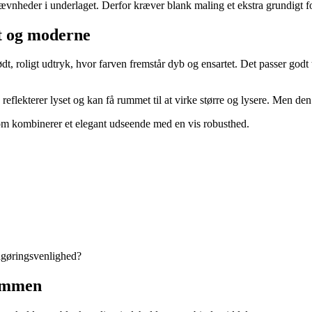
jævnheder i underlaget. Derfor kræver blank maling et ekstra grundigt f
pt og moderne
t, roligt udtryk, hvor farven fremstår dyb og ensartet. Det passer godt
eflekterer lyset og kan få rummet til at virke større og lysere. Men de
om kombinerer et elegant udseende med en vis robusthed.
ngøringsvenlighed?
sammen