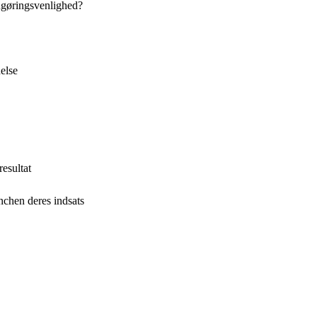
ngøringsvenlighed?
else
resultat
nchen deres indsats