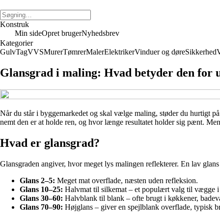
Konstruk
Min side
Opret bruger
Nyhedsbrev
Kategorier
Gulv
Tag
VVS
Murer
Tømrer
Maler
Elektriker
Vinduer og døre
Sikkerhed
V
Glansgrad i maling: Hvad betyder den for 
Når du står i byggemarkedet og skal vælge maling, støder du hurtigt p
nemt den er at holde ren, og hvor længe resultatet holder sig pænt. Men
Hvad er glansgrad?
Glansgraden angiver, hvor meget lys malingen reflekterer. En lav glans 
Glans 2–5:
Meget mat overflade, næsten uden refleksion.
Glans 10–25:
Halvmat til silkemat – et populært valg til vægge i
Glans 30–60:
Halvblank til blank – ofte brugt i køkkener, bade
Glans 70–90:
Højglans – giver en spejlblank overflade, typisk br