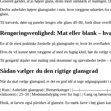
Generelt gælder, at jo højere glans, desto mere slidstærk er malingen.
Derfor anbefales højere glansgrader i rum, hvor væggene udsættes for m
glans.
Til træværk, døre og paneler bruges ofte glans 40–80, fordi disse overf
Rengøringsvenlighed: Mat eller blank – h
En af de mest praktiske forskelle på glansgrader er, hvor let overfladen
Hvis du vil kunne tørre væggene af med en fugtig klud, bør du vælge en
Til gengæld skjuler mat maling små skrammer og ujævnheder bedre – så
Sådan vælger du den rigtige glansgrad
Når du skal vælge glansgrad, er det en god idé at tage udgangspunkt i
| Rum | Anbefalet glansgrad | Bemærkninger | |-----|----------------------|
vådzonen) | 25–50 | Modstandsdygtig over for fugt | | Gang og børneværel
Husk, at farven også påvirkes af glansen: En mørk farve i høj glans k