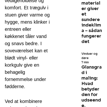
vedligeholdelse og
material
komfort. Et trægulv i
er giver
et
stuen giver varme og
sundere
hygge, mens klinker i
indeklim
entreen eller
a – sådan
fungerer
køkkenet tåler vand
det
og snavs bedre. I
soveværelset kan et
Vinduer og
blødt vinyl- eller
døre
7 min
korkgulv give en
Glansgra
behagelig
d i
maling:
fornemmelse under
Hvad
fødderne.
betyder
den for
udseend
Ved at kombinere
e,