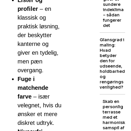
Lister og
sundere
profiler
– en
indeklima
– sådan
klassisk og
fungerer
det
praktisk løsning,
der beskytter
Glansgrad i
kanterne og
maling:
Hvad
giver en tydelig,
betyder
men pæn
den for
udseende,
overgang.
holdbarhed
og
Fuge i
rengørings
matchende
venlighed?
farve
– især
Skab en
velegnet, hvis du
personlig
terrasse
ønsker et mere
med et
diskret udtryk.
harmonisk
samspil af