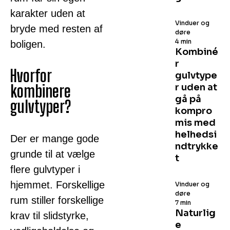
karakter uden at
Vinduer og
bryde med resten af
døre
4 min
boligen.
Kombiné
r
Hvorfor
gulvtype
kombinere
r uden at
gå på
gulvtyper?
kompro
mis med
helhedsi
Der er mange gode
ndtrykke
grunde til at vælge
t
flere gulvtyper i
hjemmet. Forskellige
Vinduer og
døre
rum stiller forskellige
7 min
Naturlig
krav til slidstyrke,
e