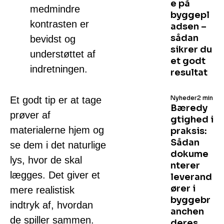
e på
medmindre
byggepl
kontrasten er
adsen –
sådan
bevidst og
sikrer du
understøttet af
et godt
indretningen.
resultat
Nyheder
2 min
Et godt tip er at tage
Bæredy
prøver af
gtighed i
materialerne hjem og
praksis:
Sådan
se dem i det naturlige
dokume
lys, hvor de skal
nterer
lægges. Det giver et
leverand
ører i
mere realistisk
byggebr
indtryk af, hvordan
anchen
de spiller sammen.
deres