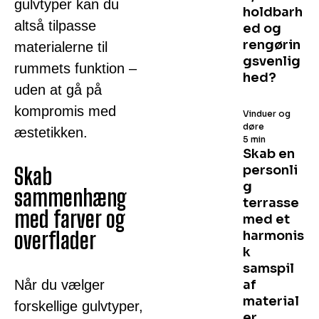
gulvtyper kan du
holdbarh
altså tilpasse
ed og
rengørin
materialerne til
gsvenlig
rummets funktion –
hed?
uden at gå på
kompromis med
Vinduer og
døre
æstetikken.
5 min
Skab en
personli
Skab
g
sammenhæng
terrasse
med farver og
med et
overflader
harmonis
k
samspil
Når du vælger
af
material
forskellige gulvtyper,
er