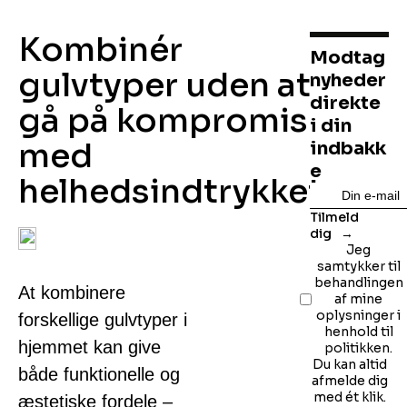
Kombinér
Modtag
gulvtyper uden at
nyheder
direkte
gå på kompromis
i din
med
indbakk
e
helhedsindtrykket
Tilmeld
dig
Jeg
samtykker til
behandlingen
At kombinere
af mine
oplysninger i
forskellige gulvtyper i
henhold til
hjemmet kan give
politikken.
Du kan altid
både funktionelle og
afmelde dig
med ét klik.
æstetiske fordele –