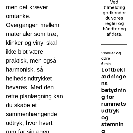
Ved
men det kræver
tilmelding
godkender
omtanke.
du vores
regler og
Overgangen mellem
håndtering
materialer som træ,
af data.
klinker og vinyl skal
ikke blot være
Vinduer og
døre
praktisk, men også
6 min
harmonisk, så
Loftbekl
ædninge
helhedsindtrykket
ns
bevares. Med den
betydnin
rette planlægning kan
g for
rummets
du skabe et
udtryk
sammenhængende
og
udtryk, hvor hvert
stemnin
g
rum får sin egen