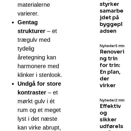
styrker
materialerne
samarbe
varierer.
jdet på
Gentag
byggepl
strukturer
– et
adsen
trægulv med
Nyheder
5 min
tydelig
Renoveri
åretegning kan
ng trin
for trin:
harmonere med
En plan,
klinker i stenlook.
der
Undgå for store
virker
kontraster
– et
mørkt gulv i ét
Nyheder
2 min
Effektiv
rum og et meget
og
lyst i det næste
sikker
udførels
kan virke abrupt,