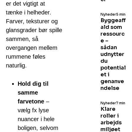
er det vigtigt at
tænke i helheder.
Nyheder
5 min
Byggeaff
Farver, teksturer og
ald som
glansgrader bør spille
ressourc
sammen, så
e –
sådan
overgangen mellem
udnytter
rummene føles
du
naturlig.
potential
et i
genanve
Hold dig til
ndelse
samme
farvetone
–
Nyheder
7 min
Klare
vælg fx lyse
roller i
nuancer i hele
arbejds
boligen, selvom
miljøet